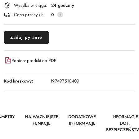
Wysyłka w ciągu:
24 godziny
Cena przesyłki:
0
Zadaj pytanie
Pobierz produkt do PDF
Kod kreskowy:
197497510409
AMETRY
NAJWAŻNIEJSZE
DODATKOWE
INFORMACJE
FUNKCJE
INFORMACJE
DOT.
BEZPIECZEŃST