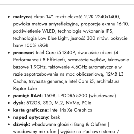
matryca:
ekran 14", rozdzielczość 2.2K 2240x1400,
powłoka matowa antyrefleksyjna, proporcje ekranu 16:10,
podświetlenie WLED, technologia wykonania IPS,
technologia Low Blue Light, jasność 300 nitów, pokrycie
barw 100% sRGB
procesor:
Intel Core i5-1340P, dwanaście rdzeni (4
Performance i 8 Efficient), szesnaście wątków, taktowanie
bazowe 1.9GHz, taktowanie 4.6GHz automatycznie w
razie zapotrzebowania na moc obliczeniową, 12MB L3
Cache, trzynasta generacja Intel Core i5, architektura
Raptor Lake
pamięć RAM:
16GB, LPDDR5-5200 (wbudowana)
dysk:
512GB
, SSD, M.2, NVMe, PCIe
karta graficzna:
Intel Iris Xe Graphics
napęd optyczny:
brak
dźwięk:
w
budowane głośniki Bang & Olufsen |
wbudowany mikrofon | wyjście na słuchawki stereo /