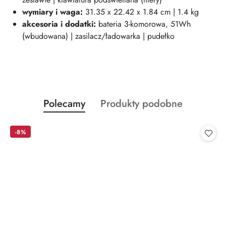
wymiary i waga:
31.35 x 22.42 x 1.84 cm | 1.4 kg
akcesoria i dodatki:
bateria 3-komorowa, 51Wh
(wbudowana) | zasilacz/ładowarka | pudełko
Produkty
Produkty
Polecamy
Produkty podobne
Pomiń karuzelę produktów
o
o
statusie:
statusie:
-8%