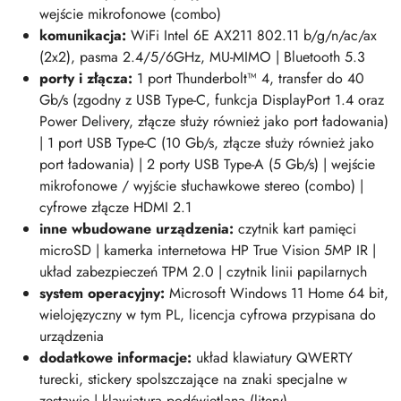
wejście mikrofonowe (combo)
komunikacja:
WiFi Intel 6E AX211 802.11 b/g/n/ac/ax
(2x2), pasma 2.4/5/6GHz, MU-MIMO | Bluetooth 5.3
porty i złącza:
1 port Thunderbolt™ 4, transfer do 40
Gb/s (zgodny z USB Type-C, funkcja DisplayPort 1.4 oraz
Power Delivery, złącze słu
ży również jako port ładowania)
| 1 port USB Type-C (10 Gb/s, złącze służy również jako
port ładowania) |
2 porty USB Type-A (5 Gb/s) | wejście
mikrofonowe / wyjście słuchawkowe stereo (combo) |
cyfrowe złącze HDMI 2.1
inne wbudowane urządzenia:
czytnik kart pamięci
microSD | kamerka internetowa HP True Vision 5MP IR |
układ zabezpieczeń TPM 2.0 | czytnik linii papilarnych
system operacyjny:
Microsoft Windows 11 Home 64 bit,
wielojęzyczny w tym PL, licencja cyfrowa przypisana do
urządzenia
dodatkowe informacje:
układ klawiatury QWERTY
turecki, stickery spolszczające na znaki specjalne w
zestawie | klawiatura podświetlana (litery)