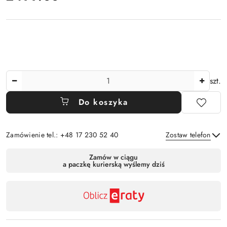
Ilość
szt.
Do koszyka
Zamówienie tel.: +48 17 230 52 40
Zostaw telefon
Dostępność
Zamów w ciągu
a paczkę kurierską wyślemy dziś
,
Wyślij
płatność
i
dostawa