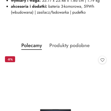
wymiary i waga:
35.77 x 25.48 x 1.86 cm | 1.79 kg
akcesoria i dodatki:
bateria 3-komorowa, 59Wh
(wbudowana) | zasilacz/ładowarka | pudełko
Produkty
Produkty
Polecamy
Produkty podobne
Pomiń karuzelę produktów
o
o
statusie:
statusie:
-8%