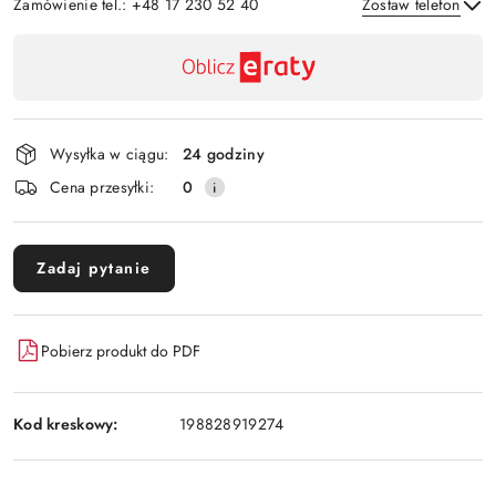
Zamówienie tel.: +48 17 230 52 40
Zostaw telefon
Dostępność
,
Wyślij
płatność
i
Wysyłka w ciągu:
24 godziny
dostawa
Cena przesyłki:
0
Zadaj pytanie
Pobierz produkt do PDF
Kod kreskowy:
198828919274