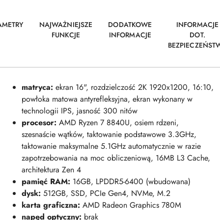
AMETRY
NAJWAŻNIEJSZE
DODATKOWE
INFORMACJE
FUNKCJE
INFORMACJE
DOT.
BEZPIECZEŃST
matryca:
ekran 16", rozdzielczość 2K 1920x1200, 16:10,
powłoka matowa antyrefleksyjna, ekran wykonany w
technologii IPS, jasność 300 nitów
procesor:
AMD Ryzen 7 8840U, osiem rdzeni,
szesnaście wątków, taktowanie podstawowe 3.3GHz,
taktowanie maksymalne 5.1GHz automatycznie w razie
zapotrzebowania na moc obliczeniową, 16MB L3 Cache,
architektura Zen 4
pamięć RAM:
16GB, LPDDR5-6400 (wbudowana)
dysk:
512GB, SSD, PCIe Gen4, NVMe, M.2
karta graficzna:
AMD Radeon Graphics 780M
napęd optyczny:
brak