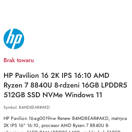
NAZWA
PRODUCENTA:
HP
Brak towaru
HP Pavilion 16 2K IPS 16:10 AMD
Ryzen 7 8840U 8-rdzeni 16GB LPDDR5
512GB SSD NVMe Windows 11
Symbol:
B4MD8EAR#AKD
HP Pavilion 16-ag0019nw Renew B4MD8EAR#AKD, matryca
2K IPS 16" 16:10, procesor AMD Ryzen 7 8840U 8-