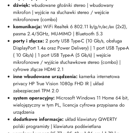
dźwięk:
wbudowane głośniki stereo | wbudowany
mikrofon | wyjście na słuchawki stereo / wejście
mikrofonowe (combo)
komunikacja:
WiFi Realtek 6 802.11 b/g/n/ac/ax (2x2),
pasma 2.4/5GHz, MU-MIMO | Bluetooth 5.3
porty i złącza:
2 porty USB Type-C (10 Gb/s, obsługa
DisplayPort 1.4a oraz Power Delivery) | 1 port USB Type-A
( 10 Gb/s) | 1 port USB Type-A (5 Gb/s) | wejście
mikrofonowe / wyjście słuchawkowe stereo (combo) |
cyfrowe złącze HDMI 2.1
inne wbudowane urządzenia:
kamerka internetowa
privacy HP True Vision 1080p FHD IR | układ
zabezpieczeń TPM 2.0
system operacyjny:
Microsoft Windows 11 Home 64 bit,
wielojęzyczny w tym PL, licencja cyfrowa przypisana do
urządzenia
dodatkowe informacje:
układ klawiatury QWERTY
polski programisty | klawiatura podświetlana