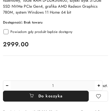
rdzeniowy, 16GB RAM LPDDR5-6400, szybki dysk 512GB
SSD NVMe PCIe Gen4, grafika AMD Radeon Graphics
780M, system Windows 11 Home 64 bit
Dostępność:
Brak towaru
Powiadom gdy produkt będzie dostępny
cena:
2999.00
Ilość
szt.
Do koszyka