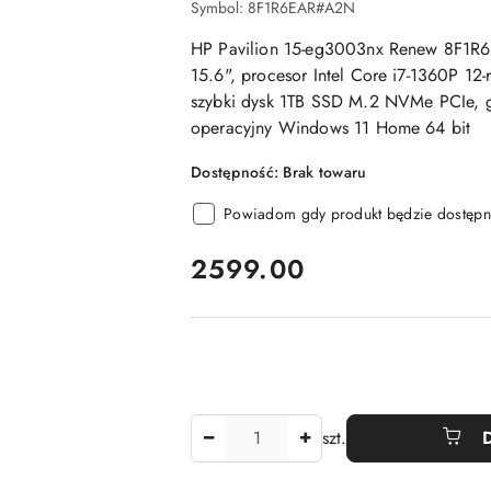
Symbol:
8F1R6EAR#A2N
HP Pavilion 15-eg3003nx Renew 8F1R
15.6", procesor Intel Core i7-1360P 
szybki dysk 1TB SSD M.2 NVMe PCIe, gra
operacyjny Windows 11 Home 64 bit
Dostępność:
Brak towaru
Powiadom gdy produkt będzie dostępn
cena:
2599.00
Ilość
szt.