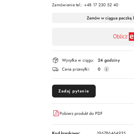
Zamówienie tel.: +48 17 230 52 40
Dostępność
Zamów w ciągu
a paczkę 
,
płatność
i
dostawa
Wysyłka w ciągu:
24 godziny
Cena przesyłki:
0
Zadaj pytanie
Pobierz produkt do PDF
Kod kreskowy:
196786464935