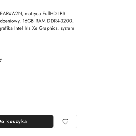
6EAR#A2N, matryca FullHD IPS
12-rdzeniowy, 16GB RAM DDR4-3200,
fika Intel Iris Xe Graphics, system
y
Do koszyka