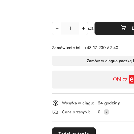
Ilość
szt.
Zamówienie tel.: +48 17 230 52 40
Dostępność
Zamów w ciągu
a paczkę 
,
płatność
i
dostawa
Wysyłka w ciągu:
24 godziny
Cena przesyłki:
0
Zadaj pytanie