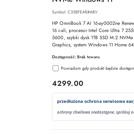
Symbol:
C35BFEAR#ABV
HP OmniBook 7 AI 16-ay0002ne Rene
16 cali, procesor Intel Core Ultra 7 
5600, szybki dysk 1TB SSD M.2 NVMe P
Graphics, system Windows 11 Home 64 b
Dostępność:
Brak towaru
Powiadom gdy produkt będzie dostępn
cena:
4299.00
przedłużona ochrona serwisowa eas
ochrony chwilowo niedostępne. spróbuj o