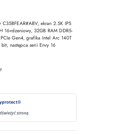
w C35BFEAR#ABV, ekran 2.5K IPS
255H 16-rdzeniowy, 32GB RAM DDR5-
CIe Gen4, grafika Intel Arc 140T
it, następca serii Envy 16
y
yprotect®
dświeżyć stronę.