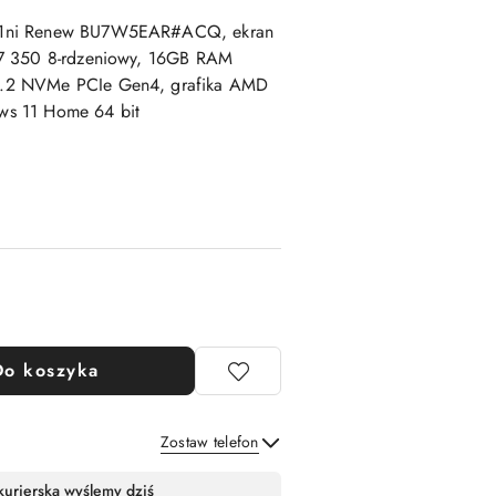
01ni Renew BU7W5EAR#ACQ, ekran
 7 350 8-rdzeniowy, 16GB RAM
M.2 NVMe PCIe Gen4, grafika AMD
ws 11 Home 64 bit
Do koszyka
Zostaw telefon
Wyślij
kurierską wyślemy dziś