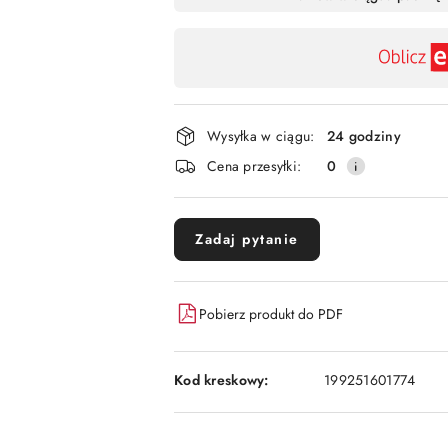
,
płatność
i
dostawa
Wysyłka w ciągu:
24 godziny
Cena przesyłki:
0
Zadaj pytanie
Pobierz produkt do PDF
Kod kreskowy:
199251601774