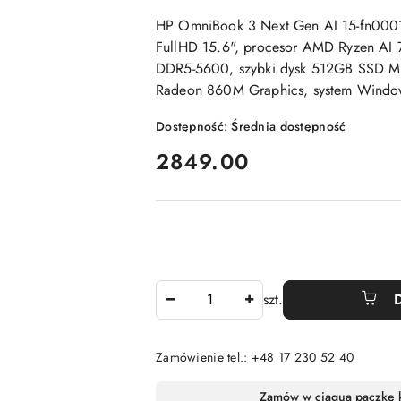
HP OmniBook 3 Next Gen AI 15-fn00
FullHD 15.6", procesor AMD Ryzen AI
DDR5-5600, szybki dysk 512GB SSD 
Radeon 860M Graphics, system Windo
Dostępność:
Średnia dostępność
cena:
2849.00
Ilość
szt.
Zamówienie tel.: +48 17 230 52 40
Dostępność
Zamów w ciągu
a paczkę 