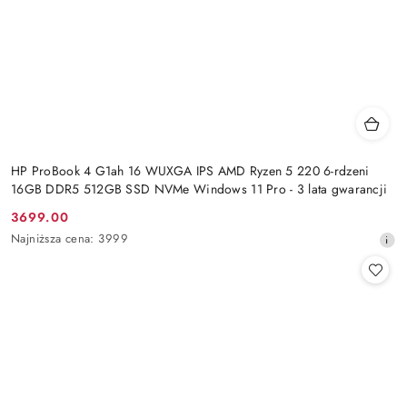
HP ProBook 4 G1ah 16 WUXGA IPS AMD Ryzen 5 220 6-rdzeni
16GB DDR5 512GB SSD NVMe Windows 11 Pro - 3 lata gwarancji
3699.00
Cena
Najniższa
Najniższa cena:
3999
promocyjna:
cena
z
30
dni
przed
obniżką