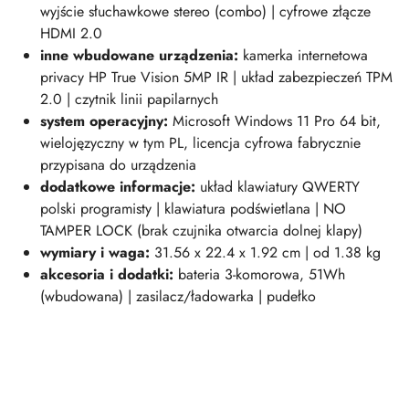
wyjście słuchawkowe stereo (combo) | cyfrowe złącze
HDMI 2.0
inne wbudowane urządzenia:
kamerka internetowa
privacy HP True Vision 5MP IR | układ zabezpieczeń TPM
2.0 | czytnik linii papilarnych
system operacyjny:
Microsoft Windows 11 Pro 64 bit,
wielojęzyczny w tym PL, licencja cyfrowa fabrycznie
przypisana do urządzenia
dodatkowe informacje:
układ klawiatury QWERTY
polski programisty | klawiatura podświetlana | NO
TAMPER LOCK (brak czujnika otwarcia dolnej klapy)
wymiary i wag
a:
31.56 x 22.4 x 1.92 cm | od 1.38 kg
akcesoria i dodatki:
bateria 3-komorowa, 51Wh
(wbudowana) | zasilacz/ładowarka | pudełko