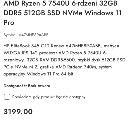
AMD Ryzen 5 7540U 6-rdzeni 32GB
DDR5 512GB SSD NVMe Windows 11
Pro
Symbol:
A47MHE8R#ABB
HP EliteBook 845 G10 Renew A47MHE8R#ABB, matryca
WUXGA IPS 14", procesor AMD Ryzen 5 7540U 6-
rdzeniowy, 32GB RAM DDR5-5600, szybki dysk 512GB SSD
PCIe NVMe M.2, grafika AMD Radeon 740M, system
operacyjny Windows 11 Pro 64 bit
Dostępność:
Brak towaru
Powiadom gdy produkt będzie dostępny
cena:
3199.00