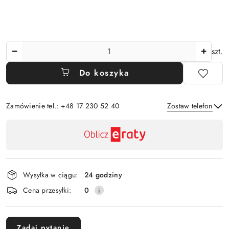
Ilość
szt.
Do koszyka
Zamówienie tel.: +48 17 230 52 40
Zostaw telefon
Dostępność
,
Wyślij
płatność
i
Wysyłka w ciągu:
24 godziny
dostawa
Cena przesyłki:
0
Zadaj pytanie