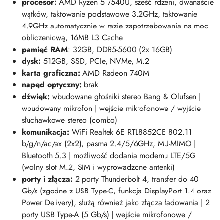
procesor:
AMD Ryzen 5 7540U, sześć rdzeni, dwanaście
wątków, taktowanie podstawowe 3.2GHz, taktowanie
4.9GHz automatycznie w razie zapotrzebowania na moc
obliczeniową, 16MB L3 Cache
pamięć RAM
: 32GB, DDR5-5600 (2x 16GB)
dysk:
512GB, SSD, PCIe, NVMe, M.2
karta graficzna:
AMD Radeon 740M
napęd optyczny:
brak
dźwięk:
wbudowane głośniki stereo Bang & Olufsen |
wbudowany mikrofon | wejście mikrofonowe / wyjście
słuchawkowe stereo (combo)
komunikacja:
WiFi Realtek 6E RTL8852CE 802.11
b/g/n/ac/ax (2x2), pasma 2.4/5/6GHz, MU-MIMO |
Bluetooth 5.3 |
możliwość dodania modemu LTE/5G
(wolny slot M.2, SIM i wyprowadzone antenki)
porty i złącza:
2 porty Thunderbolt 4, transfer do 40
Gb/s (zgodne z USB Type-C, funkcja DisplayPort 1.4 oraz
Power Delivery), służą również jako złącza ładowania | 2
porty USB Type-A (5 Gb/s) | wejście mikrofonowe /