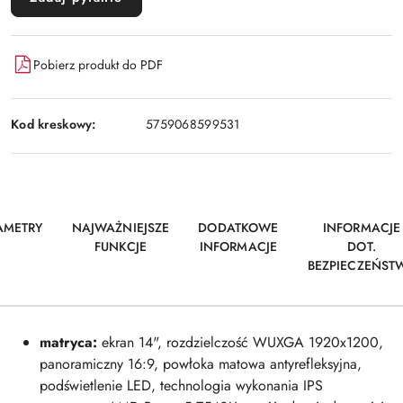
Pobierz produkt do PDF
Kod kreskowy:
5759068599531
AMETRY
NAJWAŻNIEJSZE
DODATKOWE
INFORMACJE
FUNKCJE
INFORMACJE
DOT.
BEZPIECZEŃST
matryca:
ekran 14", rozdzielczość WUXGA 1920x1200,
panoramiczny 16:9, powłoka matowa antyrefleksyjna,
podświetlenie LED, technologia wykonania IPS