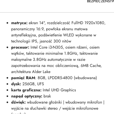
BEZPIECZEŃST
matryca:
ekran 14", rozdzielczość FullHD 1920x1080,
panoramiczny 16:9, powłoka ekranu matowa
antyrefleksyjna, podświetlenie WLED wykonane w
technologii IPS, jasność 300 nitów
procesor:
Intel Core i3-N305, osiem rdzeni, osiem
wątków, taktowanie minimalne 1.8GHz, taktowanie
maksymalne 3.8GHz automatycznie w razie
zapotrzebowania na moc obliczeniową, 6MB Cache,
architektura Alder Lake
pamięć RAM
: 8GB, LPDDR5-4800 (wbudowana)
dysk:
256
GB, UFS
karta graficzna:
Intel UHD Graphics
napęd optyczny:
brak
dźwięk:
wbudowane głośniki | wbudowany mikrofon |
wyjście na słuchawki stereo / wejście mikrofonowe