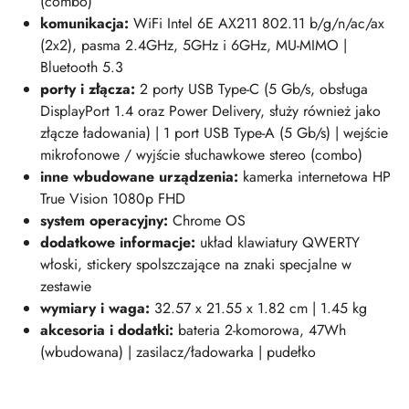
(combo)
komunikacja:
WiFi Intel 6E AX211 802.11 b/g/n/ac/ax
(2x2), pasma 2.4GHz, 5GHz i 6GHz, MU-MIMO |
Bluetooth 5.3
porty i złącza:
2 porty USB Type-C (5 Gb/s, obsługa
DisplayPort 1.4 oraz Power Delivery, służy również jako
złącze ładowania) | 1 port USB Type-A (5 Gb/s) | wejście
mikrofonowe / wyjście słuchawkowe stereo (combo)
inne wbudowane urządzenia:
kamerka internetowa HP
True Vision 1080p FHD
system operacyjny:
Chrome OS
dodatkowe informacje:
układ klawiatury QWERTY
włoski, stickery spolszczające na znaki specjalne w
zestawie
wymiary i wag
a:
32.57 x 21.55 x 1.82 cm | 1.45 kg
akcesoria i dodatki:
bateria 2-komorowa, 47Wh
(wbudowana) | zasilacz/ładowarka | pudełko