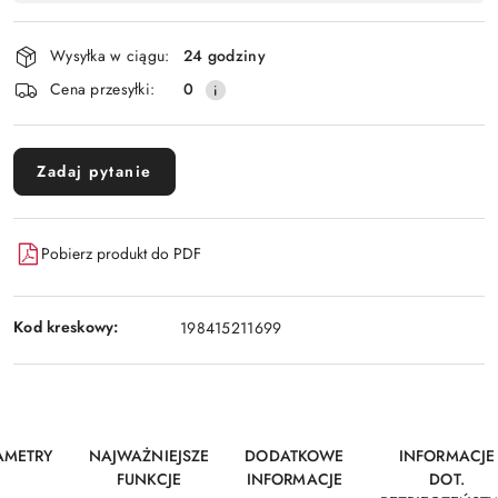
Wyślij
płatność
i
Wysyłka w ciągu:
24 godziny
dostawa
Cena przesyłki:
0
Zadaj pytanie
Pobierz produkt do PDF
Kod kreskowy:
198415211699
AMETRY
NAJWAŻNIEJSZE
DODATKOWE
INFORMACJE
FUNKCJE
INFORMACJE
DOT.