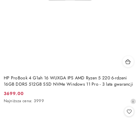
HP ProBook 4 G1ah 16 WUXGA IPS AMD Ryzen 5 220 6-rdzeni
16GB DDR5 512GB SSD NVMe Windows 11 Pro - 3 lata gwarancji
3699.00
Cena
Najniższa
Najniższa cena:
3999
promocyjna:
cena
z
30
dni
przed
obniżką