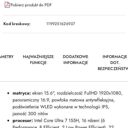
Pobierz produkt do PDF
Kod kreskowy:
1199251626937
AMETRY
NAJWAŻNIEJSZE
DODATKOWE
INFORMACJE
FUNKCJE
INFORMACJE
DOT.
BEZPIECZEŃST
matryca:
ekran
15.6", rozdzielczość FullHD 1920x1080,
panoramiczny 16:9, powłoka matowa antyrefleksyjna,
podświetlenie WLED wykonane w technologii IPS,
jasność 300 nitów
procesor:
Intel Core Ultra 7 155H, 16 rdzeni (6
Performance, 8 Efficient, 2 Low Power Efficient), 22