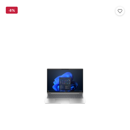
o
o
statusie:
statusie:
-8%