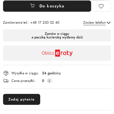
Do koszyka
Zamówienie tel.: +48 17 230 52 40
Zostaw telefon
Dostępność
Zamów w ciągu
a paczkę kurierską wyślemy dziś
,
Wyślij
płatność
i
dostawa
Wysyłka w ciągu:
24 godziny
Cena przesyłki:
0
Zadaj pytanie