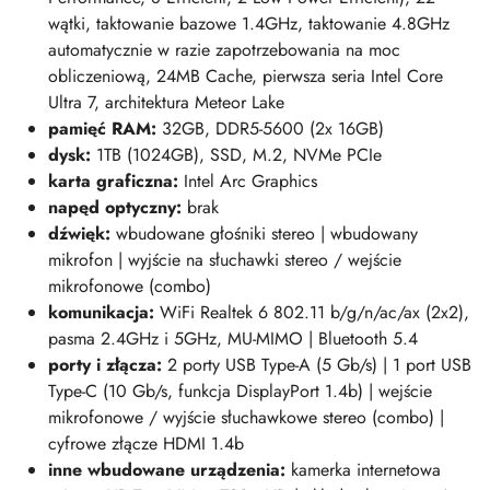
wątki, taktowanie bazowe 1.4GHz, taktowanie 4.8GHz
automatycznie w razie zapotrzebowania na moc
obliczeniową, 24MB Cache, pierwsza seria Intel Core
Ultra 7, architektura Meteor Lake
pamięć RAM
:
32GB, DDR5-5600 (2x 16GB)
dysk:
1TB (1024GB), SSD, M.2, NVMe PCIe
karta graficzna:
Intel Arc Graphics
napęd optyczny:
brak
dźwięk:
wbudowane głośniki stereo | wbudowany
mikrofon | wyjście na słuchawki stereo / wejście
mikrofonowe (combo)
komunikacja:
WiFi Realtek 6 802.11 b/g/n/ac/ax (2x2),
pasma 2.4GHz i 5GHz, MU-MIMO | Bluetooth 5.4
porty i złącza:
2 porty USB Type-A (5 Gb/s) | 1 port USB
Type-C (10 Gb/s, funkcja DisplayPort 1.4b) | wejście
mikrofonowe / wyjście słuchawkowe stereo (combo) |
cyfrowe złącze HDMI 1.4b
inne wbudowane urządzenia:
kamerka internetowa