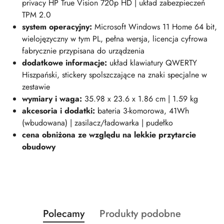
privacy HP True Vision 720p HD | układ zabezpieczeń
TPM 2.0
system operacyjny:
Microsoft Windows 11 Home 64 bit,
wielojęzyczny w tym PL, pełna wersja, licencja cyfrowa
fabrycznie przypisana do urządzenia
dodatkowe informacje:
układ klawiatury QWERTY
Hiszpański, stickery spolszczające na znaki specjalne w
zestawie
wymiary i wag
a:
35.98 x 23.6 x 1.86 cm | 1.59 kg
akcesoria i dodatki:
bateria 3-komorowa, 41Wh
(wbudowana) | zasilacz/ładowarka | pudełko
cena obniżona ze względu na lekkie przytarcie
obudowy
Produkty
Produkty
Polecamy
Produkty podobne
Pomiń karuzelę produktów