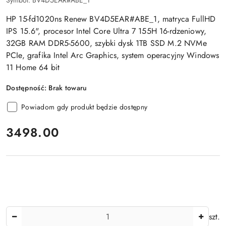
Symbol:
BV4D5EAR#ABE_1
HP 15-fd1020ns Renew BV4D5EAR#ABE_1, matryca FullHD
IPS 15.6", procesor Intel Core Ultra 7 155H 16-rdzeniowy,
32GB RAM DDR5-5600, szybki dysk 1TB SSD M.2 NVMe
PCIe, grafika Intel Arc Graphics, system operacyjny Windows
11 Home 64 bit
Dostępność:
Brak towaru
Powiadom gdy produkt będzie dostępny
cena:
3498.00
Ilość
szt.