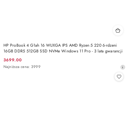
HP ProBook 4 G1ah 16 WUXGA IPS AMD Ryzen 5 220 6-rdzeni
16GB DDR5 512GB SSD NVMe Windows 11 Pro - 3 lata gwarancji
3699.00
Cena
Najniższa
Najniższa cena:
3999
promocyjna:
cena
z
30
dni
przed
obniżką