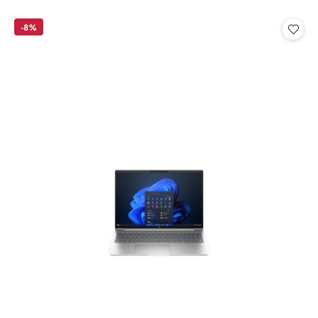
o
o
statusie:
statusie:
-8%