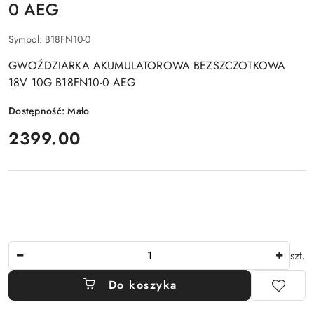
0 AEG
Symbol:
B18FN10-0
GWOŹDZIARKA AKUMULATOROWA BEZSZCZOTKOWA
18V 10G B18FN10-0 AEG
Dostępność:
Mało
cena:
2399.00
Ilość
szt.
Do koszyka