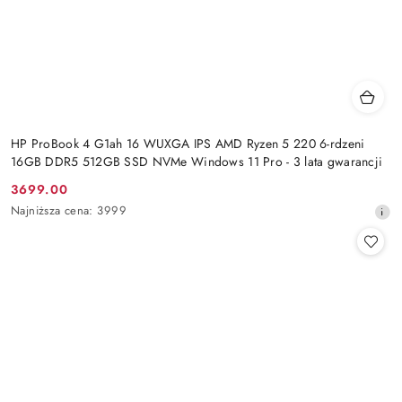
HP ProBook 4 G1ah 16 WUXGA IPS AMD Ryzen 5 220 6-rdzeni
16GB DDR5 512GB SSD NVMe Windows 11 Pro - 3 lata gwarancji
3699.00
Cena
Najniższa
Najniższa cena:
3999
promocyjna:
cena
z
30
dni
przed
obniżką