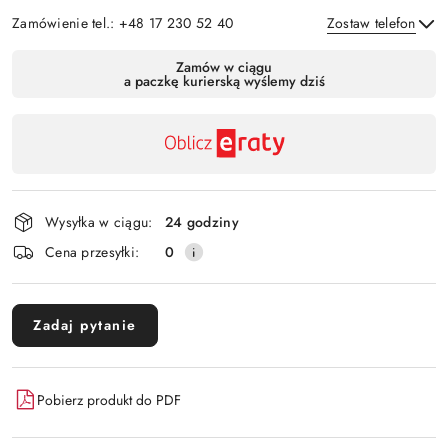
Zamówienie tel.: +48 17 230 52 40
Zostaw telefon
Dostępność
Zamów w ciągu
a paczkę kurierską wyślemy dziś
,
Wyślij
płatność
i
dostawa
Wysyłka w ciągu:
24 godziny
Cena przesyłki:
0
Zadaj pytanie
Pobierz produkt do PDF