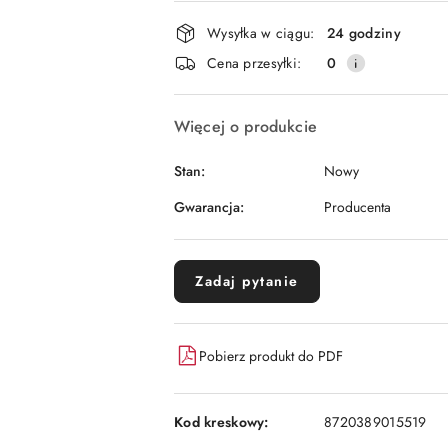
płatność
i
Wysyłka w ciągu:
24 godziny
dostawa
Cena przesyłki:
0
Więcej o produkcie
Stan:
Nowy
Gwarancja:
Producenta
Zadaj pytanie
Pobierz produkt do PDF
Kod kreskowy:
8720389015519