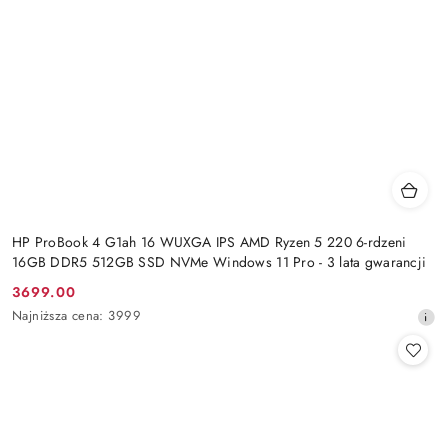
HP ProBook 4 G1ah 16 WUXGA IPS AMD Ryzen 5 220 6-rdzeni
16GB DDR5 512GB SSD NVMe Windows 11 Pro - 3 lata gwarancji
3699.00
Cena
Najniższa
Najniższa cena:
3999
promocyjna:
cena
z
30
dni
przed
obniżką