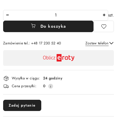
Ilość
szt.
Do koszyka
Zamówienie tel.: +48 17 230 52 40
Zostaw telefon
Dostępność
,
Wyślij
płatność
i
Wysyłka w ciągu:
24 godziny
dostawa
Cena przesyłki:
0
Zadaj pytanie