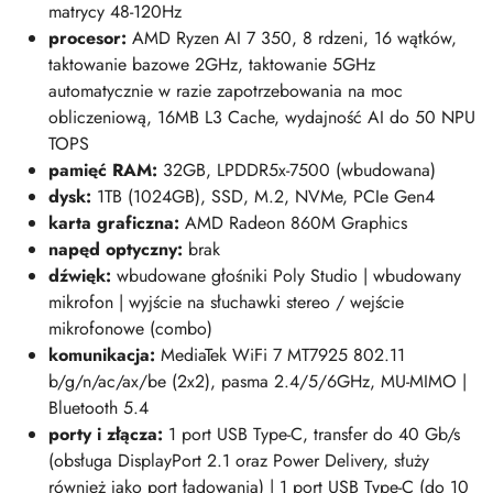
matrycy 48-120Hz
procesor:
AMD Ryzen AI 7 350, 8 rdzeni, 16 wątków,
taktowanie bazowe 2GHz, taktowanie 5GHz
automatycznie w razie zapotrzebowania na moc
obliczeniową, 16MB L3 Cache, wydajność AI do 50 NPU
TOPS
pamięć RAM:
32GB, LPDDR5x-7500 (wbudowana)
dysk:
1TB (1024
GB)
, SSD, M.2, NVMe, PCIe Gen4
karta graficzna:
AMD Radeon 860M Graphics
napęd optyczny:
brak
dźwięk:
w
budowane głośniki Poly Studio | wbudowany
mikrofon | wyjście na słuchawki stereo / wejście
mikrofonowe (combo)
komunikacja:
MediaTek WiFi 7 MT7925 802.11
b/g/n/ac/ax/be (2x2), pasma 2.4/5/6GHz, MU-MIMO |
Bluetooth 5.4
porty i złącza:
1 port USB Type-C, transfer do 40 Gb/s
(obsługa DisplayPort 2.1 oraz Power Delivery, służy
również jako port ładowania)
| 1 port USB Type-C (do 10