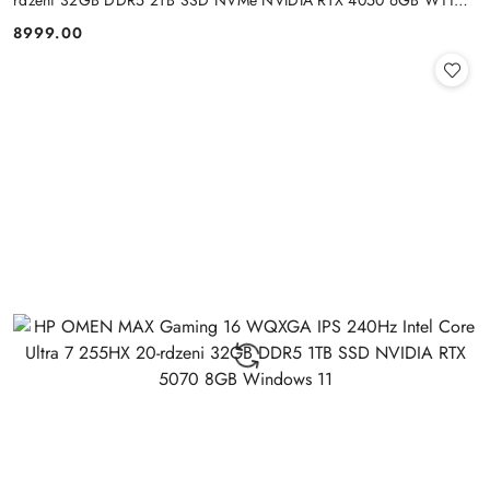
+klaw. i mysz
8999.00
Cena: