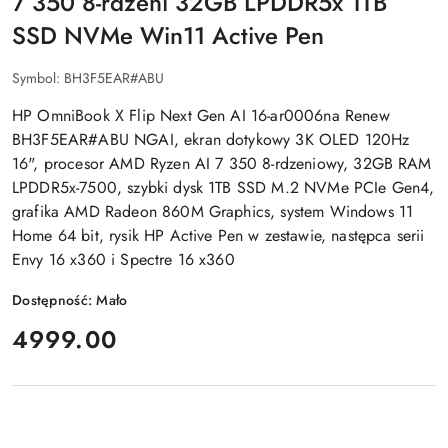
7 350 8-rdzeni 32GB LPDDR5x 1TB
SSD NVMe Win11 Active Pen
Symbol:
BH3F5EAR#ABU
HP OmniBook X Flip Next Gen AI 16-ar0006na Renew
BH3F5EAR#ABU NGAI, ekran dotykowy 3K OLED 120Hz
16", procesor AMD Ryzen AI 7 350 8-rdzeniowy, 32GB RAM
LPDDR5x-7500, szybki dysk 1TB SSD M.2 NVMe PCIe Gen4,
grafika AMD Radeon 860M Graphics, system Windows 11
Home 64 bit, rysik HP Active Pen w zestawie, następca serii
Envy 16 x360 i Spectre 16 x360
Dostępność:
Mało
cena:
4999.00