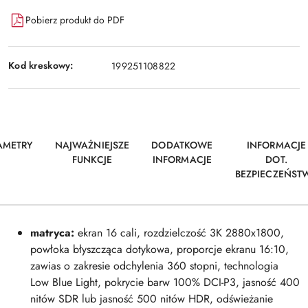
Pobierz produkt do PDF
Kod kreskowy:
199251108822
AMETRY
NAJWAŻNIEJSZE
DODATKOWE
INFORMACJE
FUNKCJE
INFORMACJE
DOT.
BEZPIECZEŃST
matryca:
ekran 16 cali, rozdzielczość 3K 2880x1800,
powłoka błyszcząca dotykowa, proporcje ekranu 16:10,
zawias o zakresie odchylenia 360 stopni, technologia
Low Blue Light, pokrycie barw 100% DCI-P3, jasność 400
nitów SDR lub jasność 500 nitów HDR, odświeżanie