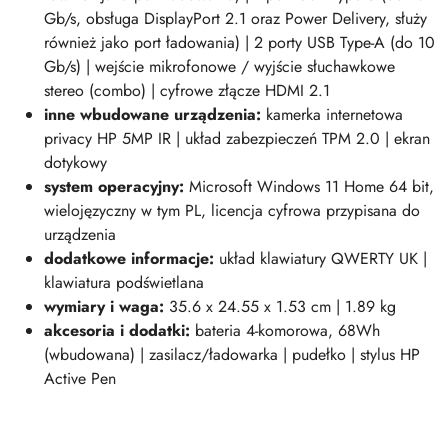
Gb/s, obsługa DisplayPort 2.1 oraz Power Delivery, służy
również jako port ładowania)
| 2 porty USB Type-A (do 10
Gb/s) | wejście mikrofonowe / wyjście słuchawkowe
stereo (combo) | cyfrowe złącze HDMI 2.1
inne wbudowane urządzenia:
kamerka internetowa
privacy HP 5MP IR | układ zabezpieczeń TPM 2.0 | ekran
dotykowy
system operacyjny:
Microsoft Windows 11 Home 64 bit,
wielojęzyczny w tym PL, licencja cyfrowa przypisana do
urządzenia
dodatkowe informacje:
układ klawiatury QWERTY UK |
klawiatura podświetlana
wymiary i waga:
35.6 x 24.55 x 1.53 cm | 1.89 kg
akcesoria i dodatki:
bateria 4-komorowa, 68Wh
(wbudowana) | zasilacz/ładowarka | pudełko | stylus HP
Active Pen