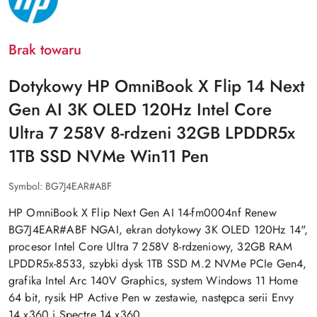
Brak towaru
Dotykowy HP OmniBook X Flip 14 Next
Gen AI 3K OLED 120Hz Intel Core
Ultra 7 258V 8-rdzeni 32GB LPDDR5x
1TB SSD NVMe Win11 Pen
Symbol:
BG7J4EAR#ABF
HP OmniBook X Flip Next Gen AI 14-fm0004nf Renew
BG7J4EAR#ABF NGAI, ekran dotykowy 3K OLED 120Hz 14",
procesor Intel Core Ultra 7 258V 8-rdzeniowy, 32GB RAM
LPDDR5x-8533, szybki dysk 1TB SSD M.2 NVMe PCIe Gen4,
grafika Intel Arc 140V Graphics, system Windows 11 Home
64 bit, rysik HP Active Pen w zestawie, następca serii Envy
14 x360 i Spectre 14 x360