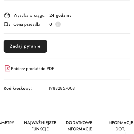
dostawa
Wysyłka w ciągu:
24 godziny
Cena przesyłki:
0
Zadaj pytanie
Pobierz produkt do PDF
Kod kreskowy:
198828570031
AMETRY
NAJWAŻNIEJSZE
DODATKOWE
INFORMACJE
FUNKCJE
INFORMACJE
DOT.