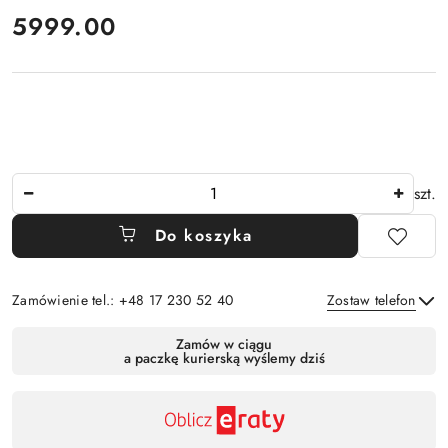
cena:
5999.00
Ilość
szt.
Do koszyka
Zamówienie tel.: +48 17 230 52 40
Zostaw telefon
Dostępność
Zamów w ciągu
a paczkę kurierską wyślemy dziś
,
Wyślij
płatność
i