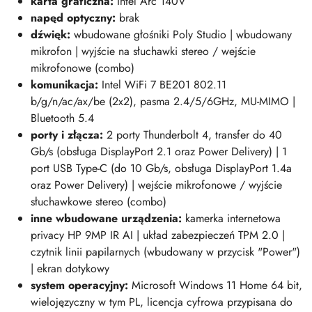
karta graficzna:
Intel Arc 140V
napęd optyczny:
brak
dźwięk:
w
budowane głośniki Poly Studio | wbudowany
mikrofon | wyjście na słuchawki stereo / wejście
mikrofonowe (combo)
komunikacja:
Intel WiFi 7 BE201 802.11
b/g/n/ac/ax/be (2x2), pasma 2.4/5/6GHz, MU-MIMO |
Bluetooth 5.4
porty i złącza:
2
porty Thunderbolt 4, transfer do 40
Gb/s (obsługa DisplayPort 2.1 oraz Power Delivery)
| 1
port USB Type-C (do 10 Gb/s, obsługa DisplayPort 1.4a
oraz Power Delivery)
| wejście mikrofonowe / wyjście
słuchawkowe stereo (combo)
inne wbudowane urządzenia:
kamerka internetowa
privacy HP 9MP IR AI | układ zabezpieczeń TPM 2.0 |
czytnik linii papilarnych (wbudowany w przycisk "Power")
| ekran dotykowy
system operacyjny:
Microsoft Windows 11 Home 64 bit,
wielojęzyczny w tym PL, licencja cyfrowa przypisana do