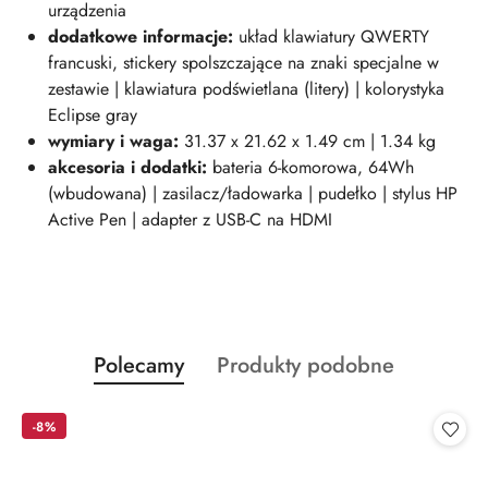
urządzenia
dodatkowe informacje:
układ klawiatury QWERTY
francuski, stickery spolszczające na znaki specjalne w
zestawie | klawiatura podświetlana (litery) | kolorystyka
Eclipse gray
wymiary i waga:
31.37 x 21.62 x 1.49 cm | 1.34 kg
akcesoria i dodatki:
bateria 6-komorowa, 64Wh
(wbudowana) | zasilacz/ładowarka | pudełko | stylus HP
Active Pen | adapter z USB-C na HDMI
Produkty
Produkty
Polecamy
Produkty podobne
Pomiń karuzelę produktów
o
o
statusie:
statusie:
-8%