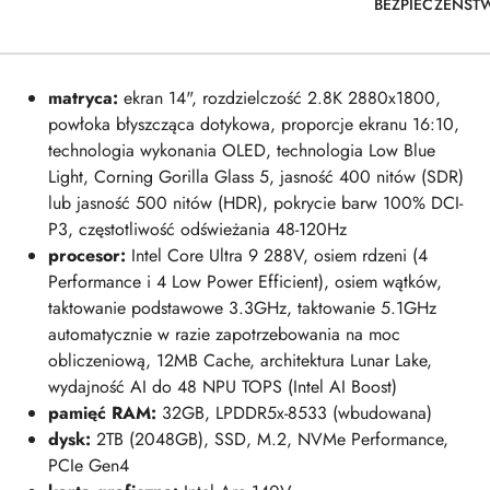
BEZPIECZEŃST
matryca:
ekran 14", rozdzielczość 2.8K 2880x1800,
powłoka błyszcząca dotykowa, proporcje ekranu 16:10,
technologia wykonania OLED, technologia Low Blue
Light, Corning Gorilla Glass 5, jasność 400 nitów (SDR)
lub jasność 500 nitów (HDR), pokrycie barw 100% DCI-
P3, częstotliwość odświeżania 48-120Hz
procesor:
Intel Core Ultra 9 288V, osiem rdzeni (4
Performance i 4 Low Power Efficient), osiem wątków,
taktowanie podstawowe 3.3GHz, taktowanie 5.1GHz
automatycznie w razie zapotrzebowania na moc
obliczeniową, 12MB Cache, architektura Lunar Lake,
wydajność AI do 48 NPU TOPS (Intel AI Boost)
pamięć RAM:
32GB, LPDDR5x-8533 (wbudowana)
dysk:
2TB (2048
GB)
, SSD, M.2, NVMe Performance,
PCIe Gen4