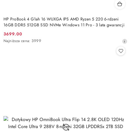
HP ProBook 4 G1ah 16 WUXGA IPS AMD Ryzen 5 220 6-rdzeni
16GB DDR5 512GB SSD NVMe Windows 11 Pro - 3 lata gwarancji
3699.00
Cena
Najniższa
Najniższa cena:
3999
promocyjna:
cena
z
30
dni
przed
obniżką