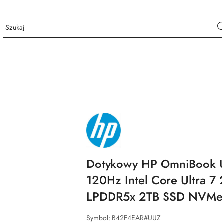
NAZWA
PRODUCENTA:
HP
Dotykowy HP OmniBook Ul
120Hz Intel Core Ultra 7
LPDDR5x 2TB SSD NVMe
Symbol:
B42F4EAR#UUZ