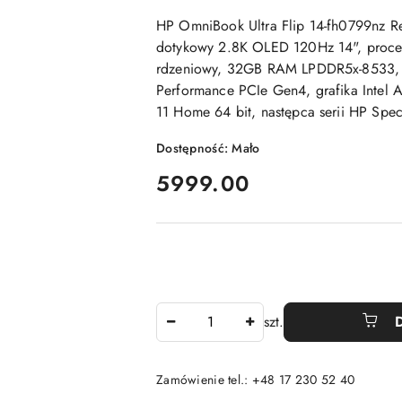
HP OmniBook Ultra Flip 14-fh0799nz
dotykowy 2.8K OLED 120Hz 14", proceso
rdzeniowy, 32GB RAM LPDDR5x-8533,
Performance PCIe Gen4, grafika Intel
11 Home 64 bit, następca serii HP Spe
Dostępność:
Mało
cena:
5999.00
Ilość
szt.
Zamówienie tel.: +48 17 230 52 40