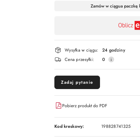
Dostępność
Zamów w ciągu
a paczkę 
,
płatność
i
dostawa
Wysyłka w ciągu:
24 godziny
Cena przesyłki:
0
Zadaj pytanie
Pobierz produkt do PDF
Kod kreskowy:
198828741325