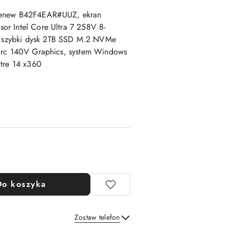
 Renew B42F4EAR#UUZ, ekran
r Intel Core Ultra 7 258V 8-
 szybki dysk 2TB SSD M.2 NVMe
 Arc 140V Graphics, system Windows
ctre 14 x360
Do koszyka
Zostaw telefon