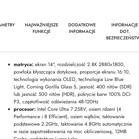
AMETRY
NAJWAŻNIEJSZE
DODATKOWE
INFORMACJE
FUNKCJE
INFORMACJE
DOT.
BEZPIECZEŃST
matryca:
ekran 14", rozdzielczość 2.8K 2880x1800,
powłoka błyszcząca dotykowa, proporcje ekranu 16:10,
technologia wykonania OLED, technologia Low Blue
Light, Corning Gorilla Glass 5, jasność 400 nitów (SDR)
lub jasność 500 nitów (HDR), pokrycie barw 100% DCI-
P3, częstotliwość odświeżania 48-120Hz
procesor:
Intel Core Ultra 7 258V, osiem rdzeni (4
Performance i 8 Efficient), osiem wątków, taktowanie
podstawowe 2.2GHz, taktowanie 4.8GHz automatycznie
w razie zapotrzebowania na moc obliczeniową, 12MB
Cache, architektura Lunar Lake