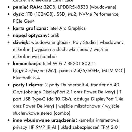
pamięć RAM:
32GB, LPDDR5x-8533 (wbudowana)
dysk:
1TB (1024
GB)
, SSD, M.2, NVMe Performance,
PCIe Gen4
karta graficzna:
Intel Arc Graphics
napęd optyczny:
brak
dźwięk:
w
budowane głośniki Poly Studio | wbudowany
mikrofon | wyjście na słuchawki stereo / wejście
mikrofonowe (combo)
komunikacja:
Intel WiFi 7 BE201 802.11
b/g/n/ac/ax/be (2x2), pasma 2.4/5/6GHz, MU-MIMO |
Bluetooth 5.4
porty i złącza:
2
porty Thunderbolt 4, transfer do 40
Gb/s (obsługa DisplayPort 2.1 oraz Power Delivery)
| 1
port USB Type-C (do 10 Gb/s, obsługa DisplayPort 1.4a
oraz Power Delivery)
| wejście mikrofonowe / wyjście
słuchawkowe stereo (combo)
inne wbudowane urządzenia:
kamerka internetowa
privacy HP 9MP IR AI | układ zabezpieczeń TPM 2.0 |