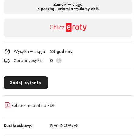
Dostępność
Zamów w ciągu
a paczkę kurierską wyślemy dziś
,
Wyślij
płatność
i
dostawa
Wysyłka w ciągu:
24 godziny
Cena przesyłki:
0
Zadaj pytanie
Pobierz produkt do PDF
Kod kreskowy:
199642009998