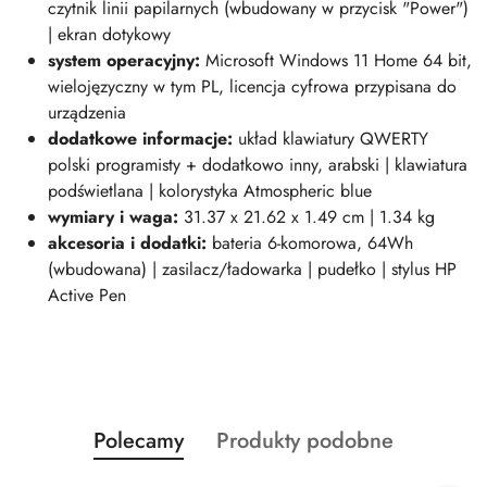
czytnik linii papilarnych (wbudowany w przycisk "Power")
| ekran dotykowy
system operacyjny:
Microsoft Windows 11 Home 64 bit,
wielojęzyczny w tym PL, licencja cyfrowa przypisana do
urządzenia
dodatkowe informacje:
układ klawiatury QWERTY
polski programisty + dodatkowo inny, arabski | klawiatura
podświetlana | kolorystyka Atmospheric blue
wymiary i waga:
31.37 x 21.62 x 1.49 cm | 1.34 kg
akcesoria i dodatki:
bateria 6-komorowa, 64Wh
(wbudowana) | zasilacz/ładowarka | pudełko | stylus HP
Active Pen
Produkty
Produkty
Polecamy
Produkty podobne
Pomiń karuzelę produktów
o
o