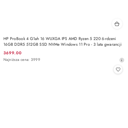
HP ProBook 4 G1ah 16 WUXGA IPS AMD Ryzen 5 220 6-rdzeni
16GB DDR5 512GB SSD NVMe Windows 11 Pro - 3 lata gwarancji
3699.00
Cena
Najniższa
Najniższa cena:
3999
promocyjna:
cena
z
30
dni
przed
obniżką