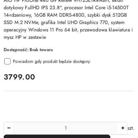
AiO HP ProOne 440 G9 Renew 9H725ETR#ABH, ekran
dotykowy FullHD IPS 23.8", procesor Intel Core i5-14500T
14-rdzeniowy, 16GB RAM DDR5-4800, szybki dysk 512GB
SSD M.2 NVMe, grafika Intel UHD Graphics 770, system
operacyjny Windows 11 Pro 64 bit, przewodowa klawiatura i
mysz HP w zestawie
Dostępność:
Brak towaru
Powiadom gdy produkt będzie dostępny
cena:
3799.00
Ilość
szt.