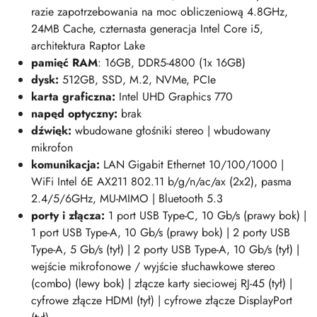
razie zapotrzebowania na moc obliczeniową 4.8GHz,
24MB Cache, czternasta generacja Intel Core i5,
architektura Raptor Lake
pamięć RAM
: 16GB, DDR5-4800 (1x 16GB)
dysk:
512GB, SSD, M.2, NVMe, PCIe
karta graficzna:
Intel UHD Graphics 770
napęd optyczny:
brak
dźwięk:
wbudowane głośniki stereo | wbudowany
mikrofon
komunikacja:
LAN Gigabit Ethernet 10/100/1000 |
WiFi Intel 6E AX211 802.11 b/g/n/ac/ax (2x2), pasma
2.4/5/6GHz, MU-MIMO | Bluetooth 5.3
porty i złącza:
1 port USB Type-C, 10 Gb/s (prawy bok) |
1 port USB Type-A, 10 Gb/s (prawy bok) |
2 porty USB
Type-A, 5 Gb/s
(tył) |
2 porty USB Type-A, 10 Gb/s
(tył) |
wejście mikrofonowe / wyjście słuchawkowe stereo
(combo) (lewy bok) | złącze karty sieciowej RJ-45 (tył) |
cyfrowe złącze HDMI (tył) | cyfrowe złącze DisplayPort