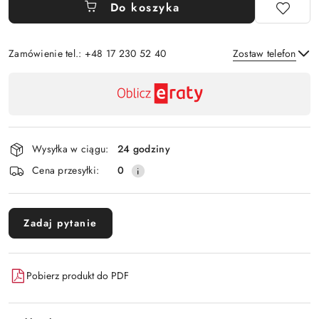
Do koszyka
Zamówienie tel.: +48 17 230 52 40
Zostaw telefon
Dostępność
,
Wyślij
płatność
i
Wysyłka w ciągu:
24 godziny
dostawa
Cena przesyłki:
0
Zadaj pytanie
Pobierz produkt do PDF