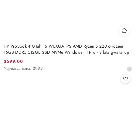
HP ProBook 4 G1ah 16 WUXGA IPS AMD Ryzen 5 220 6-rdzeni
16GB DDR5 512GB SSD NVMe Windows 11 Pro - 3 lata gwarancji
3699.00
Cena
Najniższa
Najniższa cena:
3999
promocyjna:
cena
z
30
dni
przed
obniżką