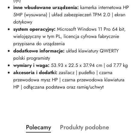
(tył)
inne wbudowane urządzenia:
kamerka internetowa HP
5MP (wysuwana) | układ zabezpieczeń TPM 2.0 | ekran
dotykowy
system operacyjny:
Microsoft Windows 11 Pro 64 bit,
wielojęzyczny w tym PL, licencja cyfrowa fabrycznie
przypisana do urządzenia
dodatkowe informacje:
układ klawiatury QWERTY
polski programisty
wymiary i wag
a:
53.93 x 22.5 x 37.94 cm | od 7.77 kg
akcesoria i dodatki:
zasilacz | pudełko | czarna
przewodowa mysz HP | czarna przewodowa klawiatura
HP | odłączana podstawa oraz ramię/uchwyt
Produkty
Produkty
Polecamy
Produkty podobne
Pomiń karuzelę produktów
o
o