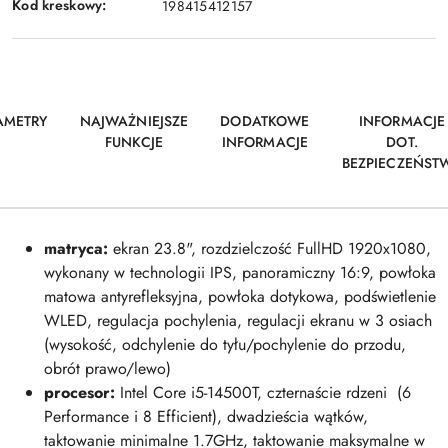
Kod kreskowy:
198415412157
AMETRY
NAJWAŻNIEJSZE
DODATKOWE
INFORMACJE
FUNKCJE
INFORMACJE
DOT.
BEZPIECZEŃST
matryca:
ekran 23.8", rozdzielczość FullHD 1920x1080,
wykonany w technologii IPS, panoramiczny 16:9, powłoka
matowa antyrefleksyjna, powłoka dotykowa, podświetlenie
WLED, regulacja pochylenia, regulacji ekranu w 3 osiach
(wysokość, odchylenie do tyłu/pochylenie do przodu,
obrót prawo/lewo)
procesor:
Intel Core i5-14500T, czternaście rdzeni
(6
Performance i 8 Efficient)
, dwadzieścia wątków,
taktowanie minimalne 1.7GHz, taktowanie maksymalne w