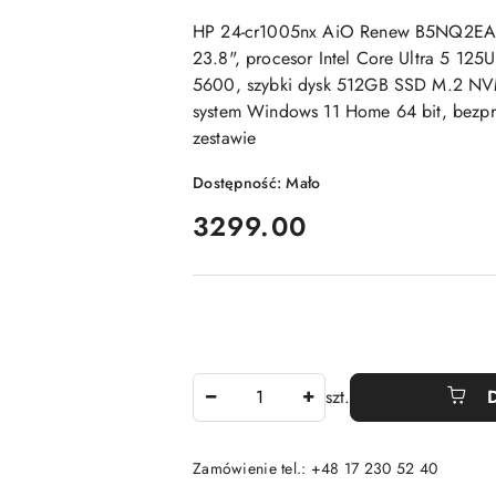
HP 24-cr1005nx AiO Renew B5NQ2EAR
23.8", procesor Intel Core Ultra 5 12
5600, szybki dysk 512GB SSD M.2 NVMe
system Windows 11 Home 64 bit, bezpr
zestawie
Dostępność:
Mało
cena:
3299.00
Ilość
szt.
Zamówienie tel.: +48 17 230 52 40