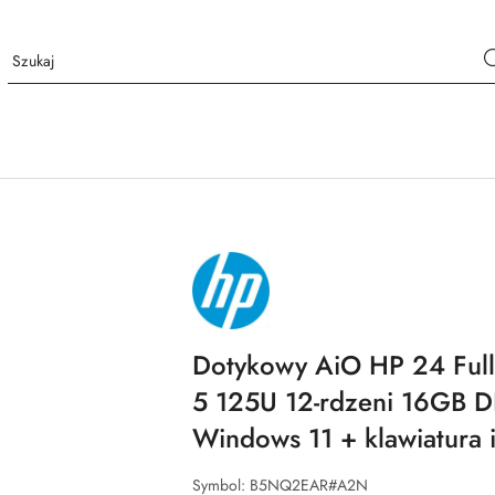
NAZWA
PRODUCENTA:
HP
Dotykowy AiO HP 24 FullH
5 125U 12-rdzeni 16GB
Windows 11 + klawiatura 
Symbol:
B5NQ2EAR#A2N