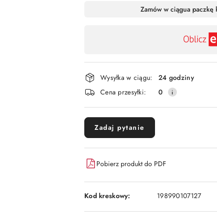
Dostępność
Zamów w ciągu
a paczkę 
,
płatność
i
dostawa
Wysyłka w ciągu:
24 godziny
Cena przesyłki:
0
Zadaj pytanie
Pobierz produkt do PDF
Kod kreskowy:
198990107127