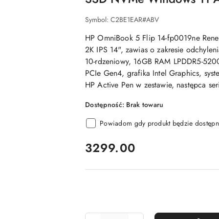
Symbol:
C2BE1EAR#ABV
HP OmniBook 5 Flip 14-fp0019ne Ren
2K IPS 14", zawias o zakresie odchylen
10-rdzeniowy, 16GB RAM LPDDR5-5200
PCIe Gen4, grafika Intel Graphics, sys
HP Active Pen w zestawie, następca ser
Dostępność:
Brak towaru
Powiadom gdy produkt będzie dostępn
cena:
3299.00
Ilość