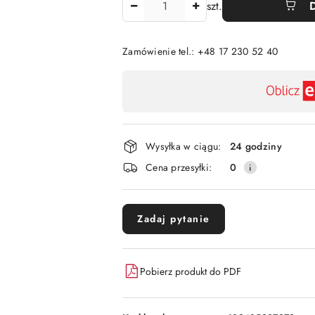
szt.
Zamówienie tel.: +48 17 230 52 40
Dostępność
,
płatność
i
Wysyłka w ciągu:
24 godziny
dostawa
Cena przesyłki:
0
Zadaj pytanie
Pobierz produkt do PDF