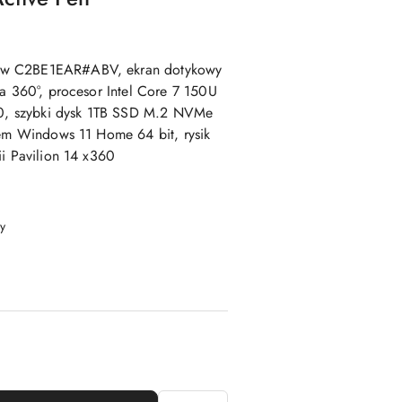
ew C2BE1EAR#ABV, ekran dotykowy
ia 360°, procesor Intel Core 7 150U
, szybki dysk 1TB SSD M.2 NVMe
tem Windows 11 Home 64 bit, rysik
ii Pavilion 14 x360
y