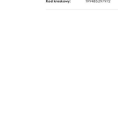
Kod kreskowy:
199485297972