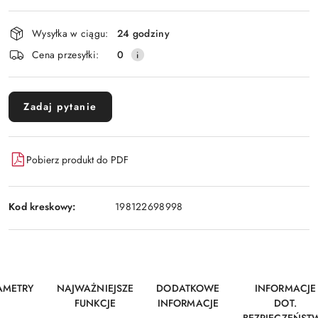
Wyślij
płatność
i
Wysyłka w ciągu:
24 godziny
dostawa
Cena przesyłki:
0
Zadaj pytanie
Pobierz produkt do PDF
Kod kreskowy:
198122698998
AMETRY
NAJWAŻNIEJSZE
DODATKOWE
INFORMACJE
FUNKCJE
INFORMACJE
DOT.