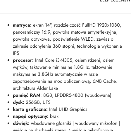
BEZPIECZEŃST
matryca:
ekran 14", rozdzielczość FullHD 1920x1080,
panoramiczny 16:9, powłoka matowa antyrefleksyjna,
powłoka dotykowa, podświetlenie WLED, zawias o
zakresie odchylenia 360 stopni, technologia wykonania
IPS
procesor:
Intel Core i3-N305, osiem rdzeni, osiem
wątków, taktowanie minimalne 1.8GHz, taktowanie
maksymalne 3.8GHz automatycznie w razie
zapotrzebowania na moc obliczeniową, 6MB Cache,
architektura Alder Lake
pamięć RAM
: 8GB, LPDDR5-4800 (wbudowana)
dysk:
256GB, UFS
karta graficzna:
Intel UHD Graphics
napęd optyczny:
brak
dźwięk:
wbudowane głośniki | wbudowany mikrofon |
wyjście na słuchawki stereo / wejście mikrofonowe