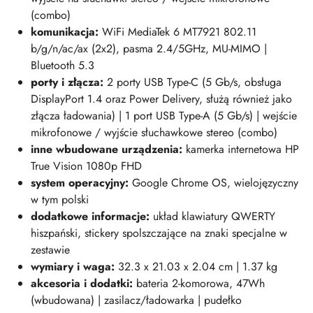
(combo)
komunikacja:
WiFi MediaTek 6 MT7921 802.11
b/g/n/ac/ax (2x2), pasma 2.4/5GHz, MU-MIMO |
Bluetooth 5.3
porty i złącza:
2 porty USB Type-C (5 Gb/s, obsługa
DisplayPort 1.4 oraz Power Delivery, służą również jako
złącza ładowania) | 1 port USB Type-A (5 Gb/s) | wejście
mikrofonowe / wyjście słuchawkowe stereo (combo)
inne wbudowane urządzenia:
kamerka internetowa HP
True Vision 1080p FHD
system operacyjny:
Google Chrome OS, wielojęzyczny
w tym polski
dodatkowe informacje:
układ klawiatury QWERTY
hiszpański, stickery spolszczające na znaki specjalne w
zestawie
wymiary i wag
a:
32.3 x 21.03 x 2.04 cm | 1.37 kg
akcesoria i dodatki:
bateria 2-komorowa, 47Wh
(wbudowana) | zasilacz/ładowarka | pudełko