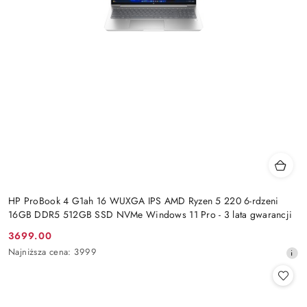
HP ProBook 4 G1ah 16 WUXGA IPS AMD Ryzen 5 220 6-rdzeni
16GB DDR5 512GB SSD NVMe Windows 11 Pro - 3 lata gwarancji
3699.00
Cena
Najniższa
Najniższa cena:
3999
promocyjna:
cena
z
30
dni