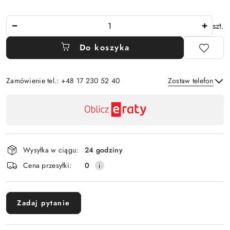
Ilość
szt.
Do koszyka
Zamówienie tel.: +48 17 230 52 40
Zostaw telefon
Dostępność
,
Wyślij
płatność
i
Wysyłka w ciągu:
24 godziny
dostawa
Cena przesyłki:
0
Zadaj pytanie