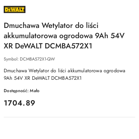
NAZWA
PRODUCENTA:
DEWALT
Dmuchawa Wetylator do liści
akkumulatorowa ogrodowa 9Ah 54V
XR DeWALT DCMBA572X1
Symbol:
DCMBA572X1-QW
Dmuchawa Wetylator do liści akkumulatorowa ogrodowa
9Ah 54V XR DeWALT DCMBA572X1
Dostępność:
Mało
cena:
1704.89