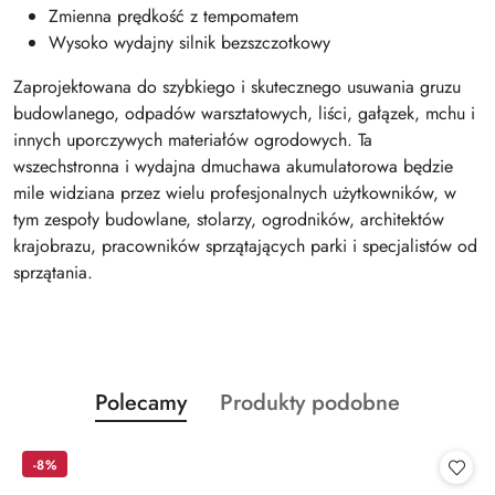
Zmienna prędkość z tempomatem
Wysoko wydajny silnik bezszczotkowy
Zaprojektowana do szybkiego i skutecznego usuwania gruzu
budowlanego, odpadów warsztatowych, liści, gałązek, mchu i
innych uporczywych materiałów ogrodowych. Ta
wszechstronna i wydajna dmuchawa akumulatorowa będzie
mile widziana przez wielu profesjonalnych użytkowników, w
tym zespoły budowlane, stolarzy, ogrodników, architektów
krajobrazu, pracowników sprzątających parki i specjalistów od
sprzątania.
Produkty
Produkty
Polecamy
Produkty podobne
Pomiń karuzelę produktów
o
o
statusie:
statusie:
-8%