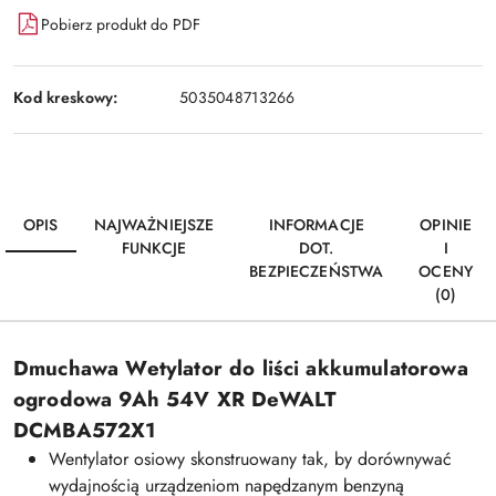
Pobierz produkt do PDF
Kod kreskowy:
5035048713266
OPIS
NAJWAŻNIEJSZE
INFORMACJE
OPINIE
FUNKCJE
DOT.
I
BEZPIECZEŃSTWA
OCENY
(0)
Dmuchawa Wetylator do liści akkumulatorowa
ogrodowa 9Ah 54V XR DeWALT
DCMBA572X1
Wentylator osiowy skonstruowany tak, by dorównywać
wydajnością urządzeniom napędzanym benzyną