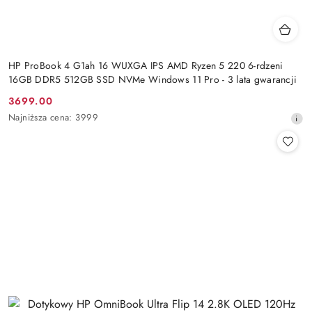
HP ProBook 4 G1ah 16 WUXGA IPS AMD Ryzen 5 220 6-rdzeni
16GB DDR5 512GB SSD NVMe Windows 11 Pro - 3 lata gwarancji
3699.00
Cena
Najniższa
Najniższa cena:
3999
promocyjna:
cena
z
30
dni
przed
obniżką