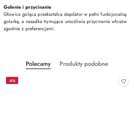
Golenie i przycinanie
Głowica goląca przekształca depilator w pełni funkcjonalną
golarkę, a nasadka trymująca umożliwia przycinanie włosów
zgodnie z preferencjami.
Produkty
Produkty
Polecamy
Produkty podobne
Pomiń karuzelę produktów
o
o
statusie:
statusie:
-8%