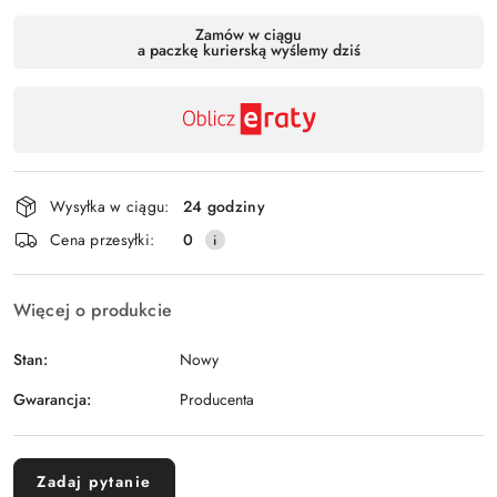
Dostępność
Zamów w ciągu
a paczkę kurierską wyślemy dziś
,
Wyślij
płatność
i
dostawa
Wysyłka w ciągu:
24 godziny
Cena przesyłki:
0
Więcej o produkcie
Stan:
Nowy
Gwarancja:
Producenta
Zadaj pytanie