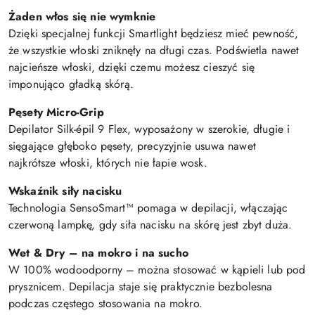
Żaden włos się nie wymknie
Dzięki specjalnej funkcji Smartlight będziesz mieć pewność,
że wszystkie włoski zniknęły na długi czas. Podświetla nawet
najcieńsze włoski, dzięki czemu możesz cieszyć się
imponująco gładką skórą.
Pęsety Micro-Grip
Depilator Silk-épil 9 Flex, wyposażony w szerokie, długie i
sięgające głęboko pęsety, precyzyjnie usuwa nawet
najkrótsze włoski, których nie łapie wosk.
Wskaźnik siły nacisku
Technologia SensoSmart™ pomaga w depilacji, włączając
czerwoną lampkę, gdy siła nacisku na skórę jest zbyt duża.
Wet & Dry – na mokro i na sucho
W 100% wodoodporny – można stosować w kąpieli lub pod
prysznicem. Depilacja staje się praktycznie bezbolesna
podczas częstego stosowania na mokro.