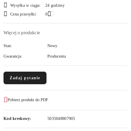
i
Wysyłka w ciągu:
24 godziny
dostawa
Cena przesyłki:
0
Więcej o produkcie
Stan:
Nowy
Gwarancja:
Producenta
Zadaj pytanie
Pobierz produkt do PDF
Kod kreskowy:
5035048807903