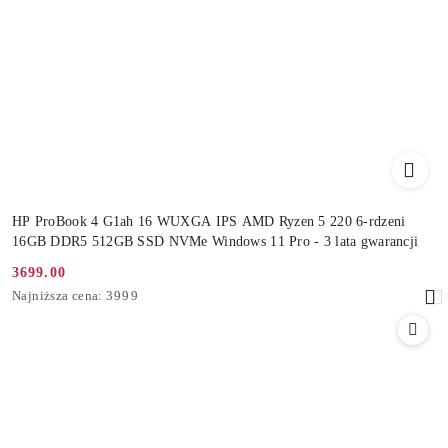
HP ProBook 4 G1ah 16 WUXGA IPS AMD Ryzen 5 220 6-rdzeni
16GB DDR5 512GB SSD NVMe Windows 11 Pro - 3 lata gwarancji
3699.00
Cena
Najniższa
Najniższa cena:
3999
promocyjna:
cena
z
30
dni
przed
obniżką