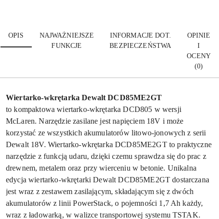
OPIS
NAJWAŻNIEJSZE
INFORMACJE DOT.
OPINIE
FUNKCJE
BEZPIECZEŃSTWA
I
OCENY
(0)
Wiertarko-wkrętarka Dewalt DCD85ME2GT
to kompaktowa wiertarko-wkrętarka DCD805 w wersji
McLaren. Narzędzie zasilane jest napięciem 18V i może
korzystać ze wszystkich akumulatorów litowo-jonowych z serii
Dewalt 18V. Wiertarko-wkrętarka DCD85ME2GT to praktyczne
narzędzie z funkcją udaru, dzięki czemu sprawdza się do prac z
drewnem, metalem oraz przy wierceniu w betonie. Unikalna
edycja wiertarko-wkrętarki Dewalt DCD85ME2GT dostarczana
jest wraz z zestawem zasilającym, składającym się z dwóch
akumulatorów z linii PowerStack, o pojemności 1,7 Ah każdy,
wraz z ładowarką, w walizce transportowej systemu TSTAK.