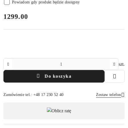
Powiadom gdy produkt będzie dostępny
cena:
1299.00
Ilość
szt.
Do koszyka
Zamówienie tel.: +48 17 230 52 40
Zostaw telefon
Dostępność
,
Wyślij
płatność