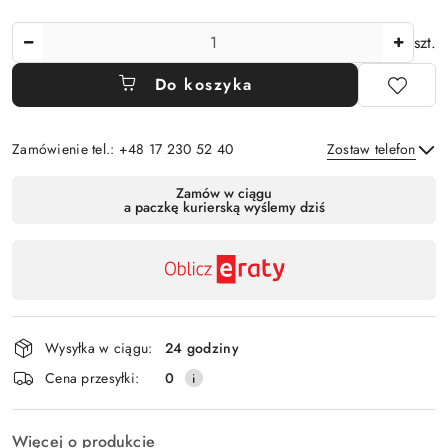
Ilość
szt.
Do koszyka
Zamówienie tel.: +48 17 230 52 40
Zostaw telefon
Dostępność
Zamów w ciągu
a paczkę kurierską wyślemy dziś
,
Wyślij
płatność
i
dostawa
Wysyłka w ciągu:
24 godziny
Cena przesyłki:
0
Więcej o produkcie