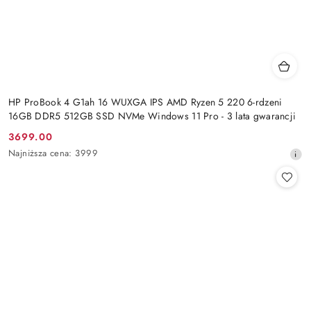
HP ProBook 4 G1ah 16 WUXGA IPS AMD Ryzen 5 220 6-rdzeni
16GB DDR5 512GB SSD NVMe Windows 11 Pro - 3 lata gwarancji
3699.00
Cena
Najniższa
Najniższa cena:
3999
promocyjna:
cena
z
30
dni
przed
obniżką