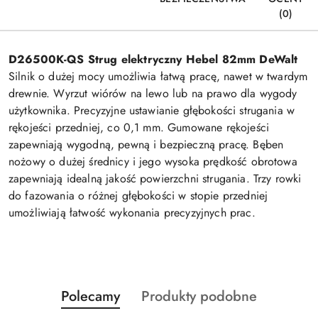
(0)
D26500K-QS Strug elektryczny Hebel 82mm DeWalt
Silnik o dużej mocy umożliwia łatwą pracę, nawet w twardym
drewnie. Wyrzut wiórów na lewo lub na prawo dla wygody
użytkownika. Precyzyjne ustawianie głębokości strugania w
rękojeści przedniej, co 0,1 mm. Gumowane rękojeści
zapewniają wygodną, pewną i bezpieczną pracę. Bęben
nożowy o dużej średnicy i jego wysoka prędkość obrotowa
zapewniają idealną jakość powierzchni strugania. Trzy rowki
do fazowania o różnej głębokości w stopie przedniej
umożliwiają łatwość wykonania precyzyjnych prac.
Produkty
Produkty
Polecamy
Produkty podobne
Pomiń karuzelę produktów
o
o