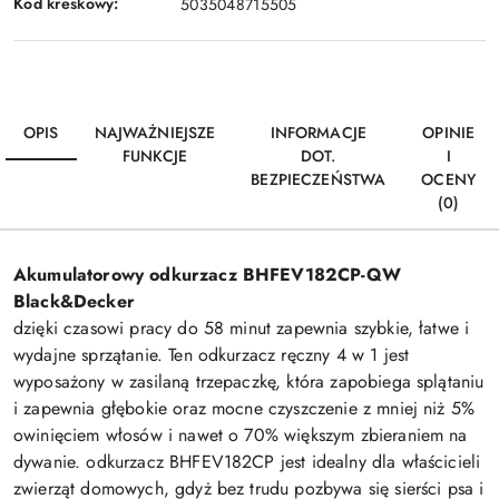
Kod kreskowy:
5035048715505
OPIS
NAJWAŻNIEJSZE
INFORMACJE
OPINIE
FUNKCJE
DOT.
I
BEZPIECZEŃSTWA
OCENY
(0)
Akumulatorowy odkurzacz BHFEV182CP-QW
Black&Decker
dzięki czasowi pracy do 58 minut zapewnia szybkie, łatwe i
wydajne sprzątanie. Ten odkurzacz ręczny 4 w 1 jest
wyposażony w zasilaną trzepaczkę, która zapobiega splątaniu
i zapewnia głębokie oraz mocne czyszczenie z mniej niż 5%
owinięciem włosów i nawet o 70% większym zbieraniem na
dywanie. odkurzacz BHFEV182CP jest idealny dla właścicieli
zwierząt domowych, gdyż bez trudu pozbywa się sierści psa i