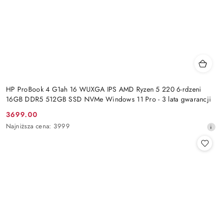
HP ProBook 4 G1ah 16 WUXGA IPS AMD Ryzen 5 220 6-rdzeni
16GB DDR5 512GB SSD NVMe Windows 11 Pro - 3 lata gwarancji
3699.00
Cena
Najniższa
Najniższa cena:
3999
promocyjna:
cena
z
30
dni
przed
obniżką