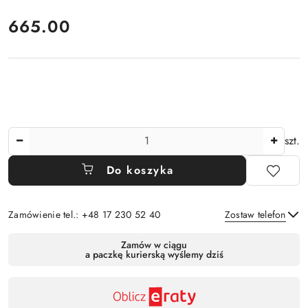
cena:
665.00
Ilość
szt.
Do koszyka
Zamówienie tel.: +48 17 230 52 40
Zostaw telefon
Dostępność
Zamów w ciągu
a paczkę kurierską wyślemy dziś
,
Wyślij
płatność
i