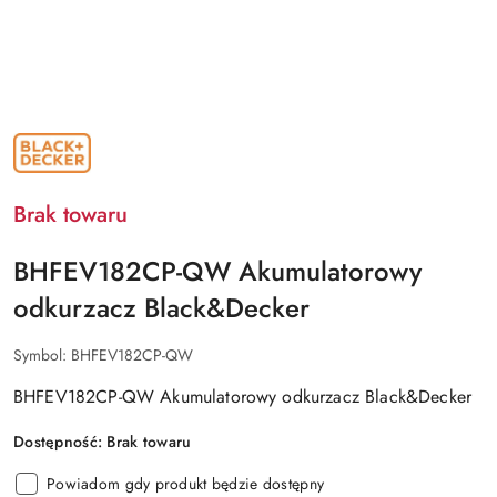
NAZWA
PRODUCENTA:
BLACK&DECKER
Brak towaru
BHFEV182CP-QW Akumulatorowy
odkurzacz Black&Decker
Symbol:
BHFEV182CP-QW
BHFEV182CP-QW Akumulatorowy odkurzacz Black&Decker
Dostępność:
Brak towaru
Powiadom gdy produkt będzie dostępny