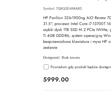
Symbol:
7Q8Q3EAR#ABD
HP Pavilion 32-b1900ng AiO Renew 
31.5", procesor Intel Core i7-13700T
szybki dysk 1TB SSD M.2 PCIe NVMe, 
Ti 4GB GDDR6, system operacyjny Win
bezprzewodowa klawiatura i mysz HP or
zestawie
Dostępność:
Brak towaru
Powiadom gdy produkt będzie dostępn
cena:
5999.00