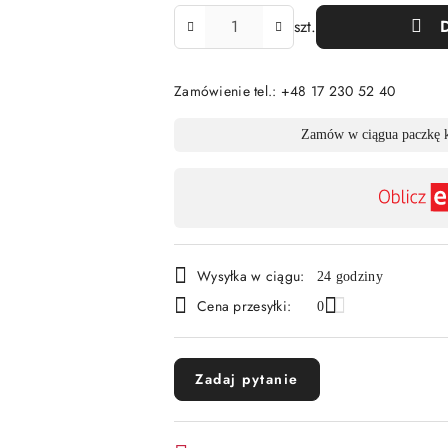
Ilość
szt.
Zamówienie tel.: +48 17 230 52 40
Dostępność
Zamów w ciągu
a paczkę 
,
płatność
i
dostawa
Wysyłka w ciągu:
24 godziny
Cena przesyłki:
0
Zadaj pytanie