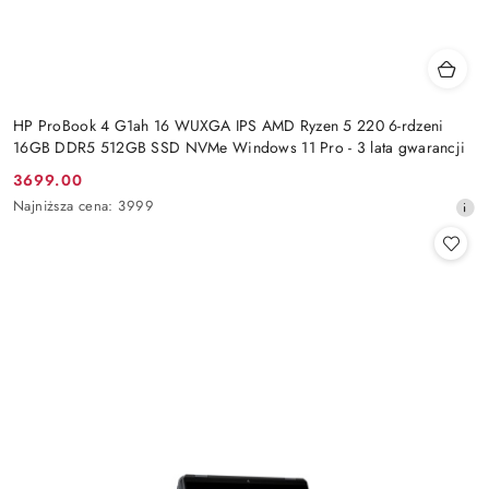
HP ProBook 4 G1ah 16 WUXGA IPS AMD Ryzen 5 220 6-rdzeni
16GB DDR5 512GB SSD NVMe Windows 11 Pro - 3 lata gwarancji
3699.00
Cena
Najniższa
Najniższa cena:
3999
promocyjna:
cena
z
30
dni
przed
obniżką