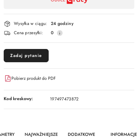
,
Wyślij
płatność
i
Wysyłka w ciągu:
24 godziny
dostawa
Cena przesyłki:
0
Zadaj pytanie
Pobierz produkt do PDF
Kod kreskowy:
197497473872
AMETRY
NAJWAŻNIEJSZE
DODATKOWE
INFORMACJE