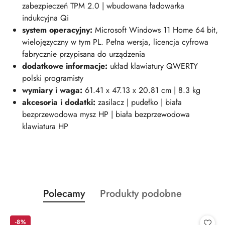
zabezpieczeń TPM 2.0 | wbudowana ładowarka
indukcyjna Qi
system operacyjny:
Microsoft Windows 11 Home 64 bit,
wielojęzyczny w tym PL. Pełna wersja, licencja cyfrowa
fabrycznie przypisana do urządzenia
dodatkowe informacje:
układ klawiatury QWERTY
polski programisty
wymiary i wag
a:
61.41 x 47.13 x 20.81 cm | 8.3 kg
akcesoria i dodatki:
zasilacz | pudełko | biała
bezprzewodowa mysz HP | biała bezprzewodowa
klawiatura HP
Produkty
Produkty
Polecamy
Produkty podobne
Pomiń karuzelę produktów
o
o
statusie:
statusie:
-8%