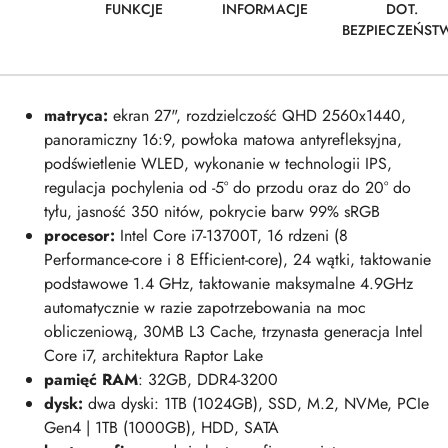
FUNKCJE
INFORMACJE
DOT.
BEZPIECZEŃST
matryca:
ekran 27", rozdzielczość QHD 2560x1440,
panoramiczny 16:9, powłoka matowa antyrefleksyjna,
podświetlenie WLED, wykonanie w technologii IPS,
regulacja pochylenia od -5° do przodu oraz do 20° do
tyłu, jasność 350 nitów, pokrycie barw 99% sRGB
procesor:
Intel Core
i7-13700T
, 16 rdzeni (8
Performance-core i 8 Efficient-core), 24 wątki, taktowanie
podstawowe 1.4 GHz, taktowanie maksymalne 4.9GHz
automatycznie w razie zapotrzebowania na moc
obliczeniową, 30MB L3 Cache, trzynasta generacja Intel
Core i7, architektura Raptor Lake
pamięć RAM
: 32GB, DDR4-3200
dysk:
dwa dyski: 1TB (1024GB), SSD, M.2, NVMe, PCIe
Gen4 | 1TB (1000GB), HDD, SATA