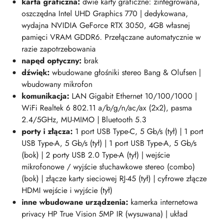
karta graficzna:
dwie karty graficzne: zintegrowana,
oszczędna Intel UHD Graphics 770 | dedykowana,
wydajna NVIDIA GeForce RTX 3050, 4GB własnej
pamięci VRAM GDDR6. Przełączane automatycznie w
razie zapotrzebowania
napęd optyczny:
brak
dźwięk:
wbudowane głośniki stereo Bang & Olufsen |
wbudowany mikrofon
komunikacja:
LAN Gigabit Ethernet 10/100/1000 |
WiFi Realtek 6 802.11 a/b/g/n/ac/ax (2x2), pasma
2.4/5GHz, MU-MIMO | Bluetooth 5.3
porty i złącza:
1
port USB Type-C, 5 Gb/s (tył) | 1 port
USB Type-A, 5 Gb/s (tył) | 1 port USB Type-A, 5 Gb/s
(bok) | 2 porty USB 2.0 Type-A (tył) | wejście
mikrofonowe / wyjście słuchawkowe stereo (combo)
(bok) | złącze karty sieciowej RJ-45 (tył) | cyfrowe złącze
HDMI wejście i wyjście (tył)
inne wbudowane urządzenia:
kamerka internetowa
privacy HP True Vision 5MP IR (wysuwana) | układ