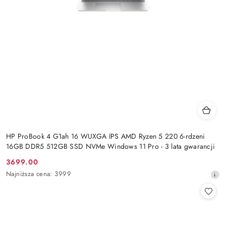
HP ProBook 4 G1ah 16 WUXGA IPS AMD Ryzen 5 220 6-rdzeni
16GB DDR5 512GB SSD NVMe Windows 11 Pro - 3 lata gwarancji
3699.00
Cena
Najniższa
Najniższa cena:
3999
promocyjna:
cena
z
30
dni
przed