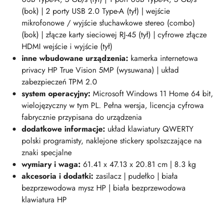
(bok) | 2 porty USB 2.0 Type-A (tył) | wejście
mikrofonowe / wyjście słuchawkowe stereo (combo)
(bok) | złącze karty sieciowej RJ-45 (tył) | cyfrowe złącze
HDMI wejście i wyjście (tył)
inne wbudowane urządzenia:
kamerka internetowa
privacy HP True Vision 5MP (wysuwana) | układ
zabezpieczeń TPM 2.0
system operacyjny:
Microsoft Windows 11 Home 64 bit,
wielojęzyczny w tym PL. Pełna wersja, licencja cyfrowa
fabrycznie przypisana do urządzenia
dodatkowe informacje:
układ klawiatury QWERTY
polski programisty, naklejone stickery spolszczające na
znaki specjalne
wymiary i wag
a:
61.41 x 47.13 x 20.81 cm | 8.3 kg
akcesoria i dodatki:
zasilacz | pudełko | biała
bezprzewodowa mysz HP | biała bezprzewodowa
klawiatura HP