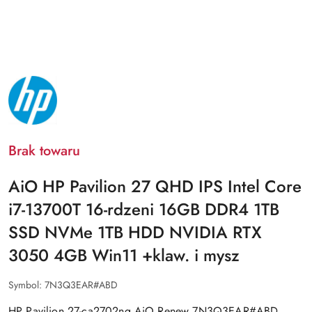
NAZWA
PRODUCENTA:
HP
Brak towaru
AiO HP Pavilion 27 QHD IPS Intel Core
i7-13700T 16-rdzeni 16GB DDR4 1TB
SSD NVMe 1TB HDD NVIDIA RTX
3050 4GB Win11 +klaw. i mysz
Symbol:
7N3Q3EAR#ABD
HP Pavilion 27-ca2702ng AiO Renew 7N3Q3EAR#ABD,