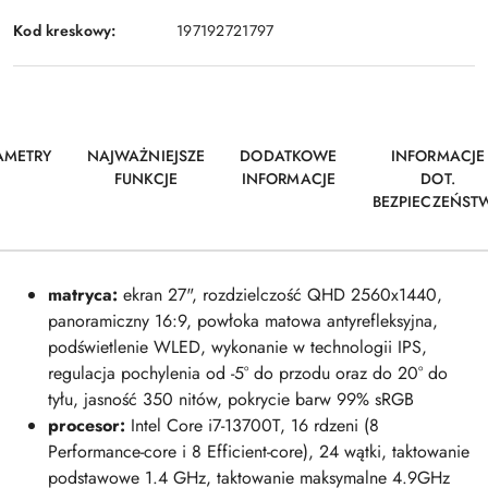
Kod kreskowy:
197192721797
AMETRY
NAJWAŻNIEJSZE
DODATKOWE
INFORMACJE
FUNKCJE
INFORMACJE
DOT.
BEZPIECZEŃST
matryca:
ekran 27", rozdzielczość QHD 2560x1440,
panoramiczny 16:9, powłoka matowa antyrefleksyjna,
podświetlenie WLED, wykonanie w technologii IPS,
regulacja pochylenia od -5° do przodu oraz do 20° do
tyłu, jasność 350 nitów, pokrycie barw 99% sRGB
procesor:
Intel Core
i7-13700T
, 16 rdzeni (8
Performance-core i 8 Efficient-core), 24 wątki, taktowanie
podstawowe 1.4 GHz, taktowanie maksymalne 4.9GHz