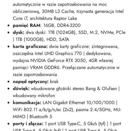
automatycznie w razie zapotrzebowania na moc
obliczeniową, 30MB L3 Cache, trzynasta generacja Intel
Core i7, architektura Raptor Lake
pamięć RAM
: 16GB, DDR4-3200
dysk:
dwa dyski: 1TB (1024GB), SSD, M.2, NVMe, PCIe
| 1TB (1000GB), HDD, SATA
karta graficzna:
dwie karty graficzne: zintegrowana,
oszczędna Intel UHD Graphics 770 | dedykowana,
wydajna NVIDIA GeForce RTX 3050, 4GB własnej
pamięci VRAM GDDR6. Przełączane automatycznie w
razie zapotrzebowania
napęd optyczny:
brak
dźwięk:
wbudowane głośniki stereo Bang & Olufsen |
wbudowany mikrofon
komunikacja:
LAN Gigabit Ethernet 10/100/1000 |
WiFi 802.11 a/b/g/n/ac (2x2), pasma 2.4/5GHz, MU-
MIMO | Bluetooth 5
porty i złącza:
1
port USB Type-C, 5 Gb/s (tył) | 1 port
USB Type-A, 5 Gb/s (tył) | 1 port USB Type-A, 5 Gb/s