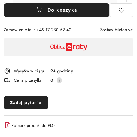
Do koszyka
Zamówienie tel.: +48 17 230 52 40
Zostaw telefon
Dostępność
,
Wyślij
płatność
i
Wysyłka w ciągu:
24 godziny
dostawa
Cena przesyłki:
0
Zadaj pytanie
Pobierz produkt do PDF