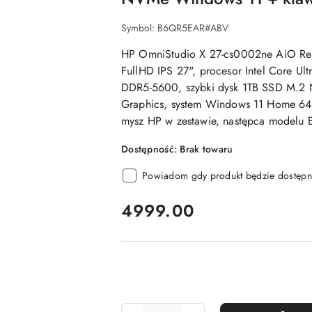
Symbol:
B6QR5EAR#ABV
HP OmniStudio X 27-cs0002ne AiO R
FullHD IPS 27", procesor Intel Core U
DDR5-5600, szybki dysk 1TB SSD M.2 N
Graphics, system Windows 11 Home 64 
mysz HP w zestawie, następca modelu
Dostępność:
Brak towaru
Powiadom gdy produkt będzie dostępn
cena:
4999.00
Ilość