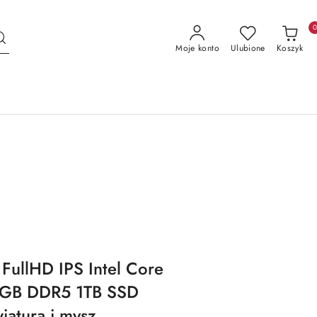
Moje konto
Ulubione
Koszyk
FullHD IPS Intel Core
16GB DDR5 1TB SSD
atura i mysz