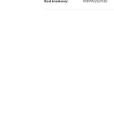
Kod kreskowy:
198990253930