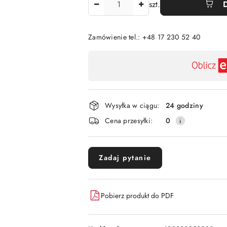
szt.
Zamówienie tel.: +48 17 230 52 40
Dostępność
,
płatność
i
Wysyłka w ciągu:
24 godziny
dostawa
Cena przesyłki:
0
Zadaj pytanie
Pobierz produkt do PDF