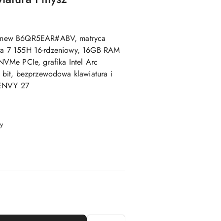
enew B6QR5EAR#ABV, matryca
ltra 7 155H 16-rdzeniowy, 16GB RAM
VMe PCIe, grafika Intel Arc
bit, bezprzewodowa klawiatura i
 ENVY 27
y