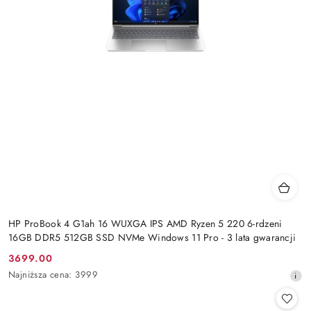
HP ProBook 4 G1ah 16 WUXGA IPS AMD Ryzen 5 220 6-rdzeni
16GB DDR5 512GB SSD NVMe Windows 11 Pro - 3 lata gwarancji
3699.00
Cena
Najniższa
Najniższa cena:
3999
promocyjna:
cena
z