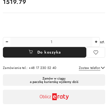
cena:
1519.79
Ilość
szt.
Do koszyka
Zamówienie tel.: +48 17 230 52 40
Zostaw telefon
Dostępność
Zamów w ciągu
a paczkę kurierską wyślemy dziś
,
Wyślij
płatność
i
dostawa