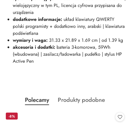
wielojęzyczny w tym PL, licencja cyfrowa przypisana do
urządzenia
dodatkowe informacje:
układ klawiatury QWERTY
polski programisty + dodatkowo inny, arabski | klawiatura
podświetlana
wymiary i wag
a:
31.33 x 21.89 x 1.69 cm | od 1.39 kg
akcesoria i dodatki:
bateria 3-komorowa, 59Wh
(wbudowana) | zasilacz/ładowarka | pudełko | stylus HP
Active Pen
Produkty
Produkty
Polecamy
Produkty podobne
Pomiń karuzelę produktów
o
o
statusie:
statusie:
-8%