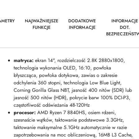
AMETRY
NAJWAŻNIEJSZE
DODATKOWE
INFORMACJE
FUNKCJE
INFORMACJE
DOT.
BEZPIECZEŃST
matryca:
ekran 14", rozdzielczość 2.8K 2880x1800,
technologia wykonania OLED, 16:10, powłoka
błyszcząca, powłoka dotykowa, zawias o zakresie
odchylenia 360 stopni, technologia Low Blue Light,
Corning Gorilla Glass NBT, jasność 400 nitów (SDR) lub
jasność 500 nitów (HDR), pokrycie barw 100% DCI-P3,
częstotliwość odświeżania 48-120Hz
procesor:
AMD Ryzen 7 8840HS, osiem rdzeni,
szesnaście wątków, taktowanie podstawowe 3.3GHz,
taktowanie maksymalne 5.1GHz automatycznie w razie
zapotrzebowania na moc obliczeniową, 16MB L3 Cache,