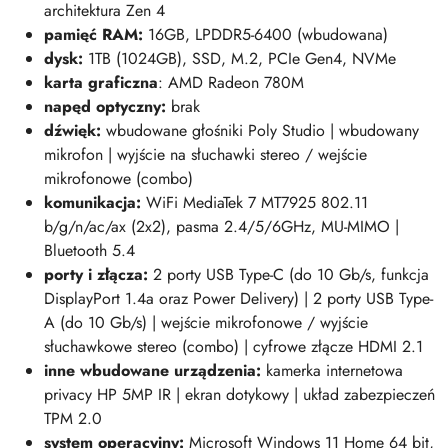
architektura Zen 4
pamięć RAM
:
16GB, LPDDR5-6400 (wbudowana)
dysk:
1TB (1024
GB)
, SSD, M.2, PCIe Gen4, NVMe
karta graficzna
: AMD Radeon 780M
napęd optyczny:
brak
dźwięk:
wbudowane głośniki Poly Studio | wbudowany
mikrofon | wyjście na słuchawki stereo / wejście
mikrofonowe (combo)
komunikacja:
WiFi MediaTek 7 MT7925 802.11
b/g/n/ac/ax (2x2), pasma 2.4/5/6GHz, MU-MIMO |
Bluetooth 5.4
porty i złącza:
2 porty USB Type-C (do 10 Gb/s, funkcja
DisplayPort 1.4a oraz Power Delivery) | 2 porty USB Type-
A (do 10 Gb/s) | wejście mikrofonowe / wyjście
słuchawkowe stereo (combo) | cyfrowe złącze HDMI 2.1
inne wbudowane urządzenia:
kamerka internetowa
privacy HP 5MP IR | ekran dotykowy | układ zabezpieczeń
TPM 2.0
system operacyjny:
Microsoft Windows 11 Home 64 bit,