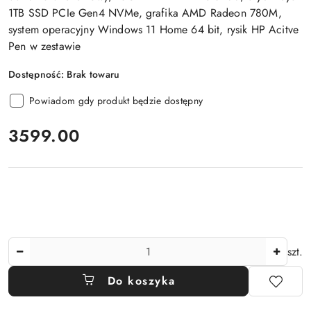
1TB SSD PCIe Gen4 NVMe, grafika AMD Radeon 780M,
system operacyjny Windows 11 Home 64 bit, rysik HP Acitve
Pen w zestawie
Dostępność:
Brak towaru
Powiadom gdy produkt będzie dostępny
cena:
3599.00
Ilość
szt.
Do koszyka