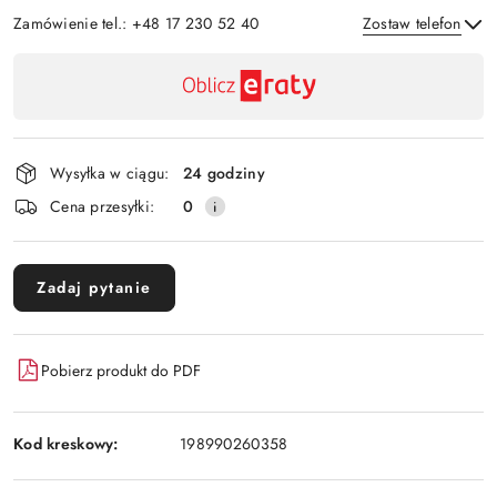
Zamówienie tel.: +48 17 230 52 40
Zostaw telefon
Dostępność
,
Wyślij
płatność
i
Wysyłka w ciągu:
24 godziny
dostawa
Cena przesyłki:
0
Zadaj pytanie
Pobierz produkt do PDF
Kod kreskowy:
198990260358