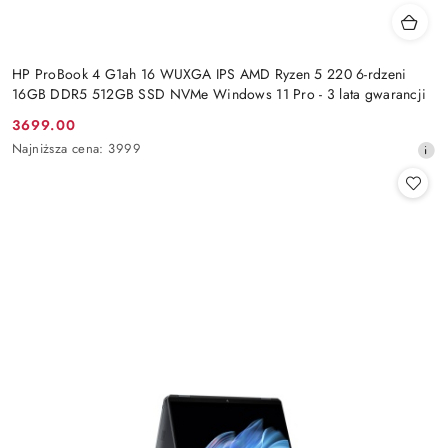
HP ProBook 4 G1ah 16 WUXGA IPS AMD Ryzen 5 220 6-rdzeni
16GB DDR5 512GB SSD NVMe Windows 11 Pro - 3 lata gwarancji
3699.00
Cena
Najniższa
Najniższa cena:
3999
promocyjna:
cena
z
30
dni
przed
obniżką