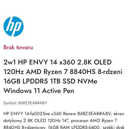
NAZWA
PRODUCENTA:
HP
Brak towaru
2w1 HP ENVY 14 x360 2.8K OLED
120Hz AMD Ryzen 7 8840HS 8-rdzeni
16GB LPDDR5 1TB SSD NVMe
Windows 11 Active Pen
Symbol:
B6RZ5EAR#ABV
HP ENVY 14-fa0025ne x360 Renew B6RZ5EAR#ABV, ekran
dotykowy 2.8K OLED 120Hz 14", procesor AMD Ryzen 7
8840HS 8-rdzeniowy, 16GB RAM LPDDR5-6400, szybki dysk