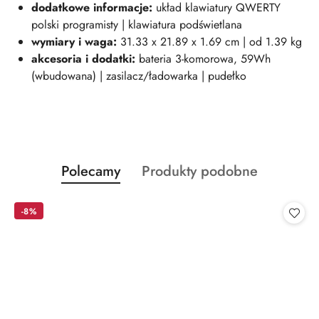
dodatkowe informacje:
układ klawiatury QWERTY
polski programisty | klawiatura podświetlana
wymiary i wag
a:
31.33 x 21.89 x 1.69 cm | od 1.39 kg
akcesoria i dodatki:
bateria 3-komorowa, 59Wh
(wbudowana) | zasilacz/ładowarka | pudełko
Produkty
Produkty
Polecamy
Produkty podobne
Pomiń karuzelę produktów
o
o
statusie:
statusie:
-8%