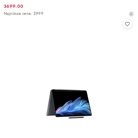
3699.00
Cena
Najniższa
Najniższa cena:
3999
promocyjna:
cena
z
30
dni
przed
obniżką