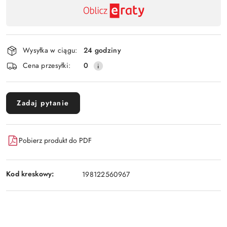
Dostępność
,
Wyślij
płatność
i
Wysyłka w ciągu:
24 godziny
dostawa
Cena przesyłki:
0
Zadaj pytanie
Pobierz produkt do PDF
Kod kreskowy:
198122560967