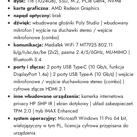
dysk:
1TB (1024
GB)
, SSD, M.2, PCIe Gen4, NVMe
karta graficzna
: AMD Radeon Graphics
napęd optyczny:
brak
dźwięk:
wbudowane głośniki Poly Studio | wbudowany
mikrofon | wyjście na słuchawki stereo / wejście
mikrofonowe (combo)
komunikacja:
MediaTek WiFi 7 MT7925 802.11
b/g/n/ac/ax/be (2x2), pasma 2.4/5/6GHz, MU-MIMO |
Bluetooth 5.4
porty i złącza:
2 porty USB Type-C (10 Gb/s, funkcja
DisplayPort 1.4a) | 2 porty USB Type-A (10 Gb/s) | wejście
mikrofonowe / wyjście słuchawkowe stereo (combo) |
cyfrowe złącze HDMI 2.1
inne wbudowane urządzenia:
kamerka internetowa
privacy HP 5MP IR | ekran dotykowy | układ zabezpieczeń
TPM 2.0 | tryb IMAX Enhanced
system operacyjny:
Microsoft Windows 11 Pro 64 bit,
wielojęzyczny w tym PL, licencja cyfrowa przypisana do
urządzenia