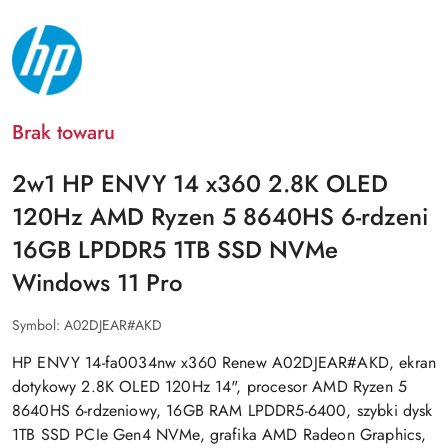
NAZWA
PRODUCENTA:
HP
Brak towaru
2w1 HP ENVY 14 x360 2.8K OLED
120Hz AMD Ryzen 5 8640HS 6-rdzeni
16GB LPDDR5 1TB SSD NVMe
Windows 11 Pro
Symbol:
A02DJEAR#AKD
HP ENVY 14-fa0034nw x360 Renew A02DJEAR#AKD, ekran
dotykowy 2.8K OLED 120Hz 14", procesor AMD Ryzen 5
8640HS 6-rdzeniowy, 16GB RAM LPDDR5-6400, szybki dysk
1TB SSD PCIe Gen4 NVMe, grafika AMD Radeon Graphics,