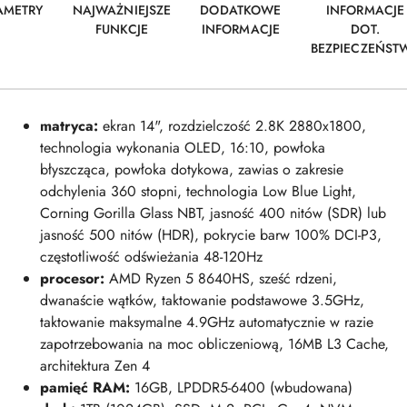
AMETRY
NAJWAŻNIEJSZE
DODATKOWE
INFORMACJE
FUNKCJE
INFORMACJE
DOT.
BEZPIECZEŃST
matryca:
ekran 14", rozdzielczość 2.8K 2880x1800,
technologia wykonania OLED, 16:10, powłoka
błyszcząca, powłoka dotykowa, zawias o zakresie
odchylenia 360 stopni, technologia Low Blue Light,
Corning Gorilla Glass NBT, jasność 400 nitów (SDR) lub
jasność 500 nitów (HDR), pokrycie barw 100% DCI-P3,
częstotliwość odświeżania 48-120Hz
procesor:
AMD Ryzen 5 8640HS, sześć rdzeni,
dwanaście wątków, taktowanie podstawowe 3.5GHz,
taktowanie maksymalne 4.9GHz automatycznie w razie
zapotrzebowania na moc obliczeniową, 16MB L3 Cache,
architektura Zen 4
pamięć RAM
:
16GB, LPDDR5-6400 (wbudowana)