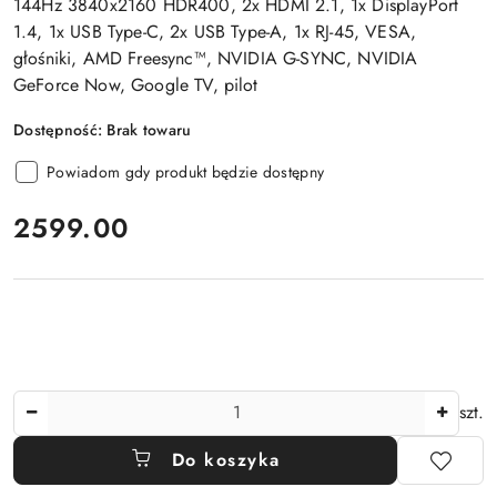
144Hz 3840x2160 HDR400, 2x HDMI 2.1, 1x DisplayPort
1.4, 1x USB Type-C, 2x USB Type-A, 1x RJ-45, VESA,
głośniki, AMD Freesync™, NVIDIA G-SYNC, NVIDIA
GeForce Now, Google TV, pilot
Dostępność:
Brak towaru
Powiadom gdy produkt będzie dostępny
cena:
2599.00
Ilość
szt.
Do koszyka