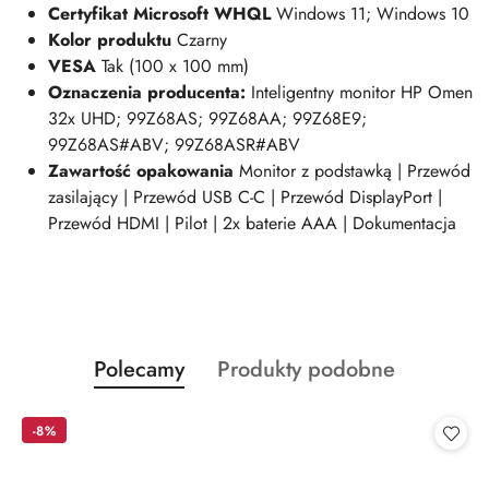
Certyfikat Microsoft WHQL
Windows 11; Windows 10
Kolor produktu
Czarny
VESA
Tak (100 x 100 mm)
Oznaczenia producenta:
Inteligentny monitor HP Omen
32x UHD; 99Z68AS; 99Z68AA; 99Z68E9;
99Z68AS#ABV; 99Z68ASR#ABV
Zawartość opakowania
Monitor z podstawką | Przewód
zasilający | Przewód USB C-C | Przewód DisplayPort |
Przewód HDMI | Pilot | 2x baterie AAA | Dokumentacja
Produkty
Produkty
Polecamy
Produkty podobne
Pomiń karuzelę produktów
o
o
statusie:
statusie:
-8%