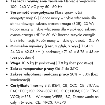
Zasilacz i wymagania zasilania
Napięcie wejściowe:
100–240 V AC przy 50–60 Hz
Sprawność energetyczna
Klasa sprawności
energetycznej: G | Pobór mocy w trybie włączenia dla
standardowego zakresu dynamicznego (SDR): 33 W;
Pobór mocy w trybie włączenia dla wysokiego zakresu
dynamicznego (HDR): 50 W; Roczne zużycie energii:
brak informacji; Pobór mocy w trybie gotowości: 0.5 W
Minimalne wymiary (szer. x głęb. x wys.)
71.41 ×
24.33 × 62.08 cm (z podstawą); 71.41 × 5.76 × 43 cm
(bez podstawy)
Waga
10
.6
kg (z podstawą) | 7.8 kg (bez podstawy)
Zakres temperatur pracy
Od 5 do 35°C
Zakres wilgotności podczas pracy
20% – 80% (bez
kondensacji)
Certyfikaty i normy
BIS; BSMI; CB; CCC; CE; cTUVus;
EAC; FCC; ISO 9241-307; KC; KCC; NOM; PSB; TÜV-S;
VCCI; MEPS – Wietnam; WEEE; ISC; Zastosowanie na
całym świecie; ICE; NRCS; KMEPS