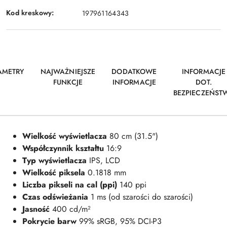
Kod kreskowy:
197961164343
AMETRY
NAJWAŻNIEJSZE
DODATKOWE
INFORMACJE
FUNKCJE
INFORMACJE
DOT.
BEZPIECZEŃST
Wielkość wyświetlacza
80 cm (31.5")
Współczynnik kształtu
16:9
Typ wyświetlacza
IPS, LCD
Wielkość piksela
0.1818 mm
Liczba pikseli na cal (ppi)
140 ppi
Czas odświeżania
1 ms (od szarości do szarości)
Jasność
400 cd/m²
Pokrycie barw
99% sRGB, 95% DCI-P3