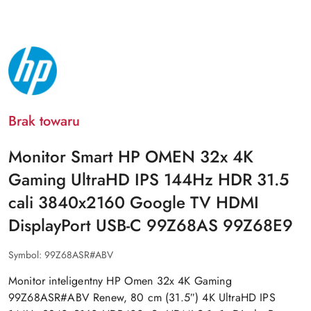
NAZWA
PRODUCENTA:
HP
Brak towaru
Monitor Smart HP OMEN 32x 4K
Gaming UltraHD IPS 144Hz HDR 31.5
cali 3840x2160 Google TV HDMI
DisplayPort USB-C 99Z68AS 99Z68E9
Symbol:
99Z68ASR#ABV
Monitor inteligentny HP Omen 32x 4K Gaming
99Z68ASR#ABV Renew, 80 cm (31.5″) 4K UltraHD IPS