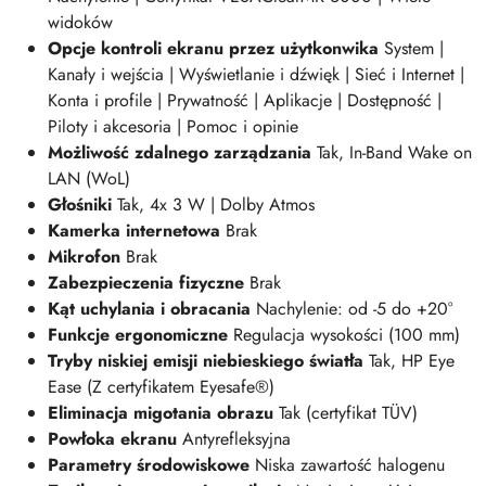
widoków
Opcje kontroli ekranu przez użytkonwika
System |
Kanały i wejścia | Wyświetlanie i dźwięk | Sieć i Internet |
Konta i profile | Prywatność | Aplikacje | Dostępność |
Piloty i akcesoria | Pomoc i opinie
Możliwość zdalnego zarządzania
Tak, In-Band Wake on
LAN (WoL)
Głośniki
Tak, 4x 3 W | Dolby Atmos
Kamerka internetowa
Brak
Mikrofon
Brak
Zabezpieczenia fizyczne
Brak
Kąt uchylania i obracania
Nachylenie: od -5 do +20°
Funkcje ergonomiczne
Regulacja wysokości (100 mm)
Tryby niskiej emisji niebieskiego światła
Tak, HP Eye
Ease (Z certyfikatem Eyesafe®)
Eliminacja migotania obrazu
Tak (certyfikat TÜV)
Powłoka ekranu
Antyrefleksyjna
Parametry środowiskowe
Niska zawartość halogenu