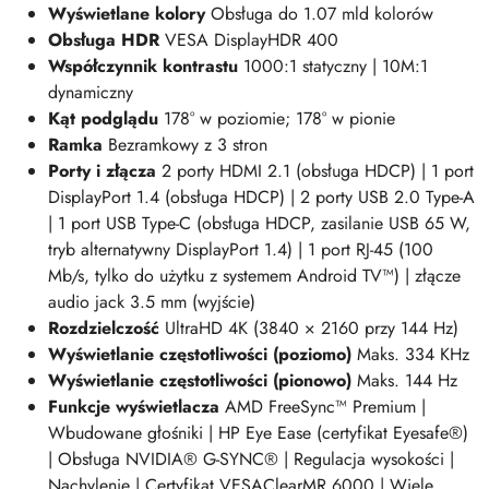
Wyświetlane kolory
Obsługa do 1.07 mld kolorów
Obsługa HDR
VESA DisplayHDR 400
Współczynnik kontrastu
1000:1 statyczny | 10M:1
dynamiczny
Kąt podglądu
178° w poziomie; 178° w pionie
Ramka
Bezramkowy z 3 stron
Porty i złącza
2 porty HDMI 2.1 (obsługa HDCP) | 1 port
DisplayPort 1.4 (obsługa HDCP) | 2 porty USB 2.0 Type-A
| 1 port USB Type-C (obsługa HDCP, zasilanie USB 65 W,
tryb alternatywny DisplayPort 1.4) | 1 port RJ-45 (100
Mb/s, tylko do użytku z systemem Android TV™) | złącze
audio jack 3.5 mm (wyjście)
Rozdzielczość
UltraHD 4K (3840 × 2160 przy 144 Hz)
Wyświetlanie częstotliwości (poziomo)
Maks. 334 KHz
Wyświetlanie częstotliwości (pionowo)
Maks. 144 Hz
Funkcje wyświetlacza
AMD FreeSync™ Premium |
Wbudowane głośniki | HP Eye Ease (certyfikat Eyesafe®)
| Obsługa NVIDIA® G-SYNC® | Regulacja wysokości |
Nachylenie | Certyfikat VESAClearMR 6000 | Wiele