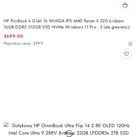
HP ProBook 4 G1ah 16 WUXGA IPS AMD Ryzen 5 220 6-rdzeni
16GB DDR5 512GB SSD NVMe Windows 11 Pro - 3 lata gwarancji
3699.00
Cena
Najniższa
Najniższa cena:
3999
promocyjna:
cena
z
30
dni
przed
obniżką