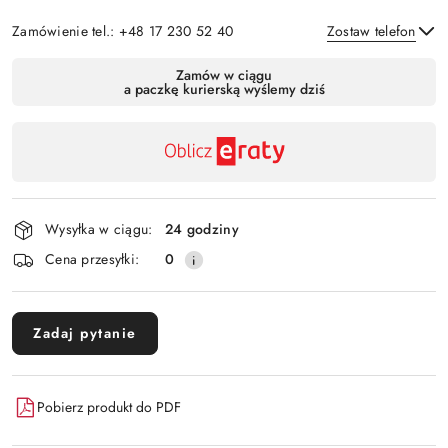
Zamówienie tel.: +48 17 230 52 40
Zostaw telefon
Dostępność
Zamów w ciągu
a paczkę kurierską wyślemy dziś
,
Wyślij
płatność
i
dostawa
Wysyłka w ciągu:
24 godziny
Cena przesyłki:
0
Zadaj pytanie
Pobierz produkt do PDF