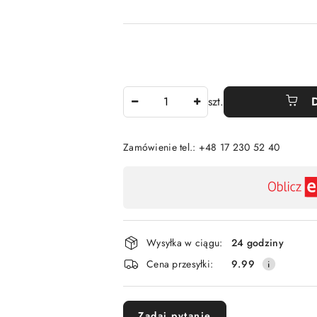
Ilość
szt.
Zamówienie tel.: +48 17 230 52 40
Dostępność
,
płatność
i
Wysyłka w ciągu:
24 godziny
dostawa
Cena przesyłki:
9.99
Zadaj pytanie