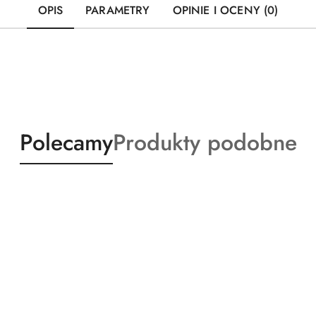
OPIS
PARAMETRY
OPINIE I OCENY (0)
Produkty
Produkty
Polecamy
Produkty podobne
o
o
statusie:
statusie: