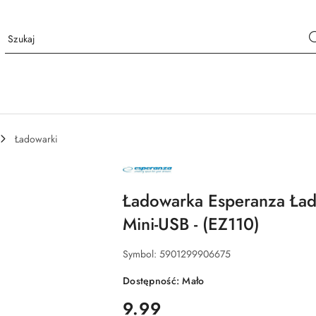
Ładowarki
NAZWA
PRODUCENTA:
ESPERANZA
Ładowarka Esperanza Ła
Mini-USB - (EZ110)
Symbol:
5901299906675
Dostępność:
Mało
cena:
9.99