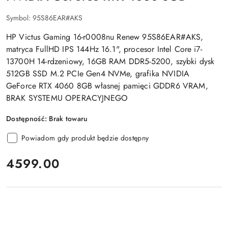
Symbol:
95S86EAR#AKS
HP Victus Gaming 16-r0008nu Renew 95S86EAR#AKS,
matryca FullHD IPS 144Hz 16.1", procesor Intel Core i7-
13700H 14-rdzeniowy, 16GB RAM DDR5-5200, szybki dysk
512GB SSD M.2 PCIe Gen4 NVMe, grafika NVIDIA
GeForce RTX 4060 8GB własnej pamięci GDDR6 VRAM,
BRAK SYSTEMU OPERACYJNEGO
Dostępność:
Brak towaru
Powiadom gdy produkt będzie dostępny
cena:
4599.00