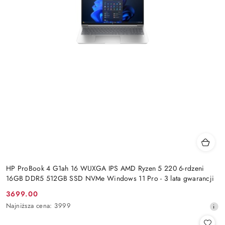
HP ProBook 4 G1ah 16 WUXGA IPS AMD Ryzen 5 220 6-rdzeni
16GB DDR5 512GB SSD NVMe Windows 11 Pro - 3 lata gwarancji
3699.00
Cena
Najniższa
Najniższa cena:
3999
promocyjna:
cena
z