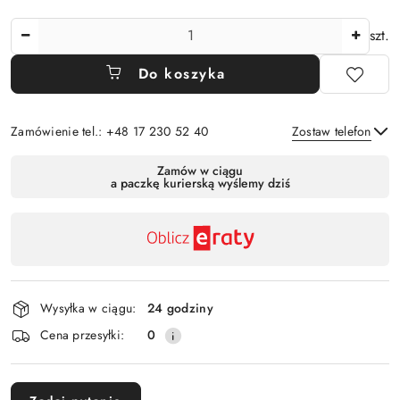
Ilość
szt.
Do koszyka
Zamówienie tel.: +48 17 230 52 40
Zostaw telefon
Dostępność
Zamów w ciągu
a paczkę kurierską wyślemy dziś
,
Wyślij
płatność
i
dostawa
Wysyłka w ciągu:
24 godziny
Cena przesyłki:
0