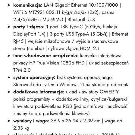
komunikacja:
LAN Gigabit Ethernet 10/100/1000 |
WiFi 6 MT7921 802.11 b/g/n/ac/ax (2x2), pasma
2.4/5/6GHz, MU-MIMO | Bluetooth 5.3
porty i złącza:
1 port USB Type-C (5 Gb/s, funkcja
DisplayPort 1.4) | 3 porty USB Type-A (5 Gb/s) | Ethernet
RJ-45 | wejście mikrofonowe / wyjście słuchawkowe
stereo (combo) | cyfrowe złącze HDMI 2.1
inne wbudowane urządzenia:
kamerka internetowa
privacy HP True Vision 1080p FHD | układ zabezpieczeń
TPM 2.0
system operacyjny:
brak systemu operacyjnego.
Sterowniki do systemu Windows 11 na stronie producenta
dodatkowe informacje:
układ klawiatury QWERTY
polski programisty + dodatkowo inny, cyrylica/bułgarski |
klawiatura podświetlana RGB (jednostrefowa, możliwość
zmiany koloru podświetlenia klawiszy)
wymiary i wag
a:
36.9 x 25.94 x 2.39 cm | waga od
2.33 kg