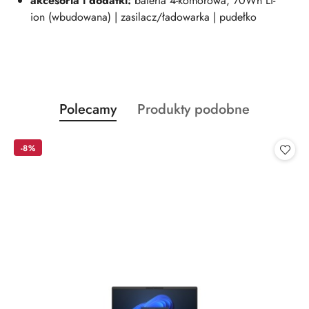
akcesoria i dodatki:
bateria 4-komorowa, 70Wh Li-
ion (wbudowana) | zasilacz/ładowarka | pudełko
Produkty
Produkty
Polecamy
Produkty podobne
Pomiń karuzelę produktów
o
o
statusie:
statusie:
-8%