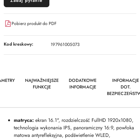
Zadaj pytanie
Pobierz produkt do PDF
Kod kreskowy:
197961005073
AMETRY
NAJWAŻNIEJSZE
DODATKOWE
INFORMACJE
FUNKCJE
INFORMACJE
DOT.
BEZPIECZEŃST
matryca:
ekran 16.1", rozdzielczość FullHD 1920x1080,
technologia wykonania IPS, panoramiczny 16:9, powłoka
matowa antyrefleksyjna, podświetlenie WLED,