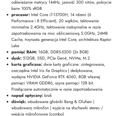
odświeżanie matrycy 144Hz, jasność 300 nitów, pokrycie
barw 100% sRGB
procesor:
Intel Core i7-13700H, 14 rdzeni (6
Performance i 8 Efficient), 20 wątków, taktowanie
minimalne 2.4GHz, taktowanie maksymalne w razie
zapotrzebowania na moc obliczeniową 5.0GHz, 24MB
Cache, trzynasta generacja Intel Core, architektura Raptor
Lake
pamięć RAM
:
16GB, DDR5-5200 (2x 8GB)
dysk:
512GB, SSD, PCIe Gen4, NVMe, M.2
karta graficzna:
dwie karty graficzne: zintegrowana,
oszczędna Intel Iris Xe Graphics | dedykowana,
wydajna NVIDIA GeForce RTX 4060, 8GB własnej
pamięci VRAM GDDR6, szyna pamięci 128 bit.
Przełączane automatycznie w razie zapotrzebowania
napęd optyczny:
brak
dźwięk:
wbudowane głośniki Bang & Olufsen |
wbudowany mikrofon | wyjście na słuchawki stereo /
wejście mikrofonowe (combo)