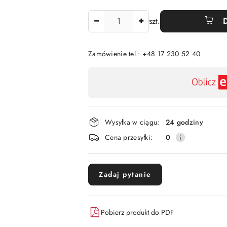
Ilość
szt.
Zamówienie tel.: +48 17 230 52 40
Dostępność
,
płatność
i
Wysyłka w ciągu:
24 godziny
dostawa
Cena przesyłki:
0
Zadaj pytanie
Pobierz produkt do PDF