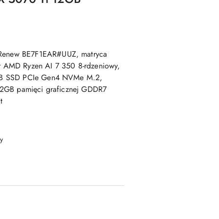
enew BE7F1EAR#UUZ, matryca
 AMD Ryzen AI 7 350 8-rdzeniowy,
TB SSD PCIe Gen4 NVMe M.2,
12GB pamięci graficznej GDDR7
t
y