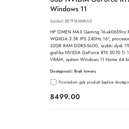
Windows 11
Symbol:
BE7F1EAR#UUZ
HP OMEN MAX Gaming 16-ak0659nz R
WQXGA 2.5K IPS 240Hz 16", procesor
32GB RAM DDR5-5600, szybki dysk 1
grafika NVIDIA GeForce RTX 5070 Ti 
VRAM, system Windows 11 Home 64 bi
Dostępność:
Brak towaru
Powiadom gdy produkt będzie dostępn
cena:
8499.00