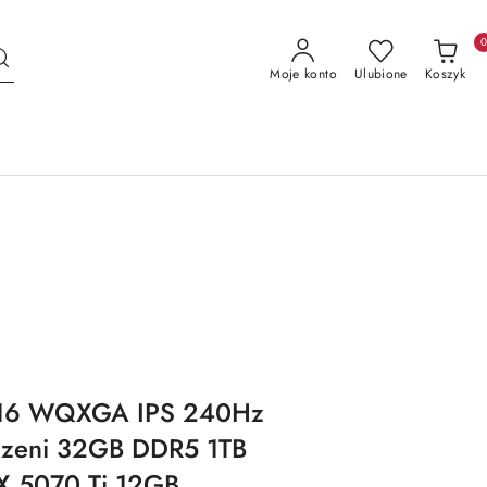
Moje konto
Ulubione
Koszyk
16 WQXGA IPS 240Hz
dzeni 32GB DDR5 1TB
X 5070 Ti 12GB