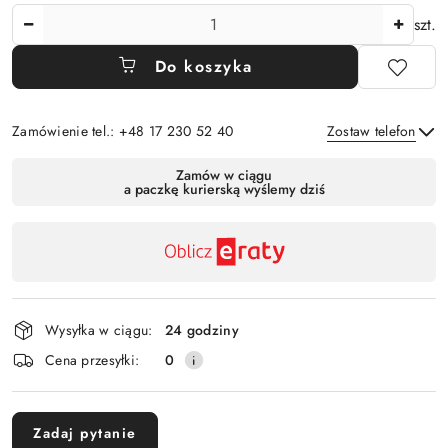
Ilość
szt.
Do koszyka
Zamówienie tel.: +48 17 230 52 40
Zostaw telefon
Dostępność
Zamów w ciągu
a paczkę kurierską wyślemy dziś
,
Wyślij
płatność
i
dostawa
Wysyłka w ciągu:
24 godziny
Cena przesyłki:
0
Zadaj pytanie