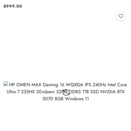
+klaw. i mysz
8999.00
Cena: