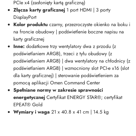
PCIe x4
(zasłonięty kartą graficzną)
Złącza karty graficznej
1 port HDMI | 3 porty
DisplayPort
Kolor produktu
czarny, przezroczyste okienko na boku i
na froncie obudowy |
podświetlenie boczne napisu na
karty graficznej
Inne:
dodatkowe trzy wentylatory dwa z przodu (z
podświetlaniem ARGB), trzeci z tyłu obudowy (z
podświetlaniem ARGB) | dwa wentylatory na chłodnicy (z
podświetlaniem ARGB)
| wzmocniony slot PCI-e x16 (slot
dla karty graficznej)
| sterowanie podświetleniem za
pomocą aplikacji Omen Command Center
Spełniane normy w zakresie sprawności
energetycznej
Certyfikat ENERGY STAR®; certyfikat
EPEAT® Gold
Wymiary i waga
21 x 40.8 x 41 cm | 14.5
kg