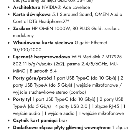
dedykowanej pamięci GDDR6X 384 bit)
Architektura
NVIDIA® Ada Lovelace
Karta dźwiękowa
5.1 Surround Sound, OMEN Audio
Control DTS Headphone:X™
Zasilacz
HP OMEN 1000W, 80 PLUS Gold, zasilacz
modularny
Wbudowana karta sieciowa
Gigabit Ethernet
10/100/1000
Łączność bezprzewodowa
WiFi MediaTek 7 MT7925
802.11 b/g/n/ac/ax (2x2), pasma 2.4/5/6GHz, MU-
MIMO | Bluetooth 5.4
Porty góra/przód
1 port USB Type-C (do 10 Gb/s) | 2
porty USB Type-A (do 5 Gb/s) | wejście mikrofonowe /
wyjście słuchawkowe stereo (combo)
Porty tył
1 port USB Type-C (do 10 Gb/s) | 2 porty USB
Type-A (do 5 Gb/s) | 4 porty USB 2.0 | 1 złącze RJ-45 | 1
wejście audio | 1 wyjście audio | 1 wejście mikrofonowe
Czytnik kart pamięci
brak
Dodatkowe złącza płyty głównej wewnętrzne
1
złącza