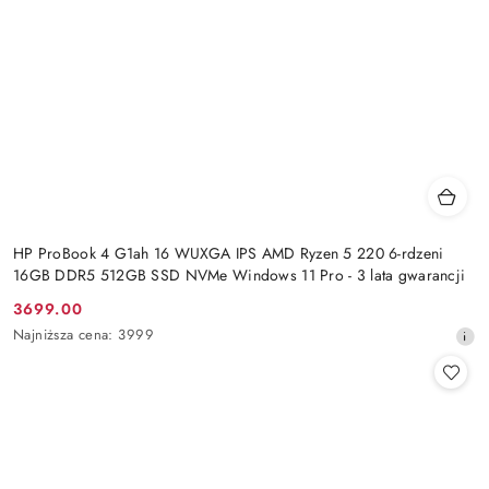
HP ProBook 4 G1ah 16 WUXGA IPS AMD Ryzen 5 220 6-rdzeni
16GB DDR5 512GB SSD NVMe Windows 11 Pro - 3 lata gwarancji
3699.00
Cena
Najniższa
Najniższa cena:
3999
promocyjna:
cena
z
30
dni
przed
obniżką