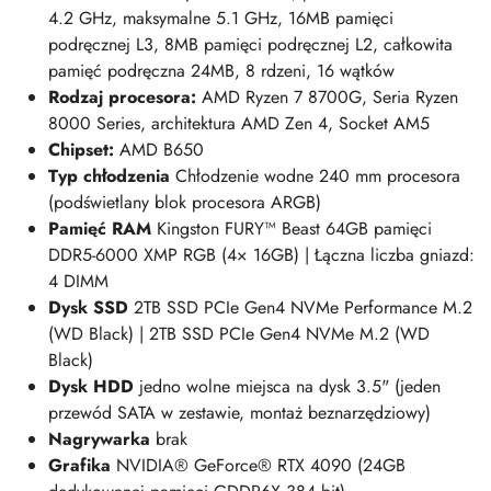
4.2 GHz, maksymalne 5.1 GHz, 16MB pamięci
podręcznej L3, 8MB pamięci podręcznej L2, całkowita
pamięć podręczna 24MB, 8 rdzeni, 16 wątków
Rodzaj procesora:
AMD Ryzen 7 8700G, Seria Ryzen
8000 Series, architektura AMD Zen 4, Socket AM5
Chipset:
AMD B650
Typ chłodzenia
Chłodzenie wodne 240 mm procesora
(podświetlany blok procesora ARGB)
Pamięć RAM
Kingston FURY™ Beast 64
GB pamięci
DDR5-6000 XMP RGB (4× 16GB) | Łączna liczba gniazd:
4 DIMM
Dysk SSD
2
TB
SSD PCIe Gen4 NVMe Performance M.2
(WD Black) | 2
TB
SSD PCIe Gen4 NVMe M.2 (WD
Black)
Dysk HDD
jedno wolne miejsca na dysk 3.5" (jeden
przewód SATA w zestawie, montaż beznarzędziowy)
Nagrywarka
brak
Grafika
NVIDIA® GeForce® RTX 4090 (24GB