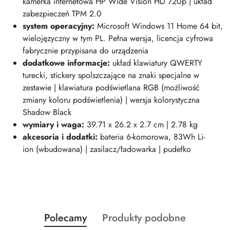
kamerka internetowa HP Wide Vision HD 720p | układ
zabezpieczeń TPM 2.0
system operacyjny:
Microsoft Windows 11 Home 64 bit,
wielojęzyczny w tym PL. Pełna wersja, licencja cyfrowa
fabrycznie przypisana do urządzenia
dodatkowe informacje:
układ klawiatury QWERTY
turecki, stickery spolszczające na znaki specjalne w
zestawie | klawiatura podświetlana RGB (możliwość
zmiany koloru podświetlenia) | wersja kolorystyczna
Shadow Black
wymiary i wag
a:
39.71 x 26.2 x 2.7 cm | 2.78 kg
akcesoria i dodatki:
bateria 6-komorowa, 83Wh Li-
ion (wbudowana) | zasilacz/ładowarka | pudełko
Produkty
Produkty
Polecamy
Produkty podobne
Pomiń karuzelę produktów