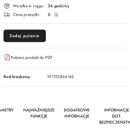
i
Wysyłka w ciągu:
24 godziny
dostawa
Cena przesyłki:
0
Zadaj pytanie
Pobierz produkt do PDF
Kod kreskowy:
197192864142
AMETRY
NAJWAŻNIEJSZE
DODATKOWE
INFORMACJE
FUNKCJE
INFORMACJE
DOT.
BEZPIECZEŃST