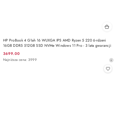
HP ProBook 4 G1ah 16 WUXGA IPS AMD Ryzen 5 220 6-rdzeni
16GB DDR5 512GB SSD NVMe Windows 11 Pro - 3 lata gwarancji
3699.00
Cena
Najniższa
Najniższa cena:
3999
promocyjna:
cena
z
30
dni
przed
obniżką