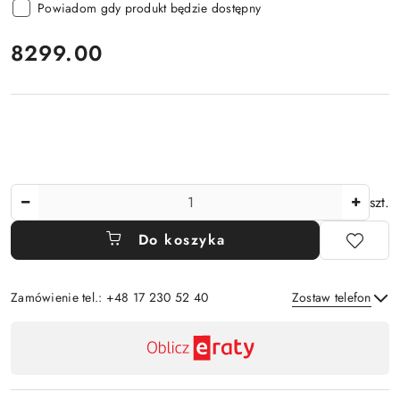
Powiadom gdy produkt będzie dostępny
cena:
8299.00
Ilość
szt.
Do koszyka
Zamówienie tel.: +48 17 230 52 40
Zostaw telefon
Dostępność
,
Wyślij
płatność