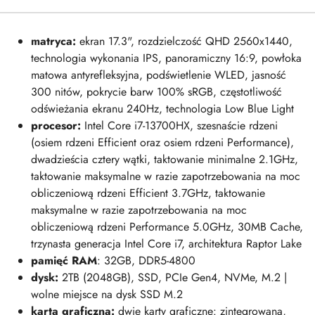
matryca:
ekran 17.3", rozdzielczość QHD 2560x1440,
technologia wykonania IPS, panoramiczny 16:9, powłoka
matowa antyrefleksyjna, podświetlenie WLED, jasność
300 nitów, pokrycie barw 100% sRGB, częstotliwość
odświeżania ekranu 240Hz, technologia Low Blue Light
procesor:
Intel Core i7-13700HX, szesnaście rdzeni
(osiem rdzeni Efficient oraz osiem rdzeni Performance),
dwadzieścia cztery wątki, taktowanie minimalne 2.1GHz,
taktowanie maksymalne w razie zapotrzebowania na moc
obliczeniową rdzeni Efficient 3.7GHz, taktowanie
maksymalne w razie zapotrzebowania na moc
obliczeniową rdzeni Performance 5.0GHz, 30MB Cache,
trzynasta generacja Intel Core i7, architektura Raptor Lake
pamięć RAM
: 32GB, DDR5-4800
dysk:
2TB (2048GB), SSD, PCIe Gen4, NVMe, M.2 |
wolne miejsce na dysk SSD M.2
karta graficzna:
dwie karty graficzne: zintegrowana,