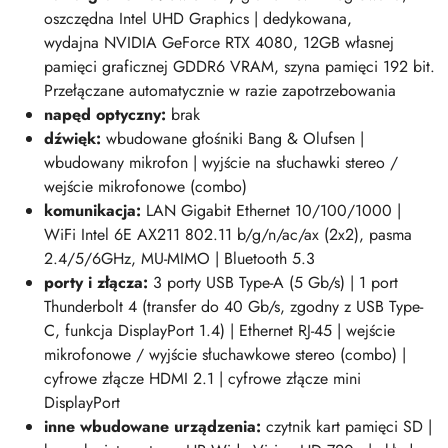
oszczędna Intel UHD Graphics | dedykowana,
wydajna NVIDIA GeForce RTX 4080, 12GB własnej
pamięci graficznej GDDR6 VRAM, szyna pamięci 192 bit.
Przełączane automatycznie w razie zapotrzebowania
napęd optyczny:
brak
dźwięk:
wbudowane głośniki Bang & Olufsen |
wbudowany mikrofon | wyjście na słuchawki stereo /
wejście mikrofonowe (combo)
komunikacja:
LAN Gigabit Ethernet 10/100/1000 |
WiFi Intel 6E AX211 802.11 b/g/n/ac/ax (2x2), pasma
2.4/5/6GHz, MU-MIMO | Bluetooth 5.3
porty i złącza:
3 porty USB Type-A (5 Gb/s) | 1 port
Thunderbolt 4 (transfer do 40 Gb/s, zgodny z USB Type-
C, funkcja DisplayPort 1.4) | Ethernet RJ-45 | wejście
mikrofonowe / wyjście słuchawkowe stereo (combo) |
cyfrowe złącze HDMI 2.1 | cyfrowe złącze mini
DisplayPort
inne wbudowane urządzenia:
czytnik kart pamięci SD |