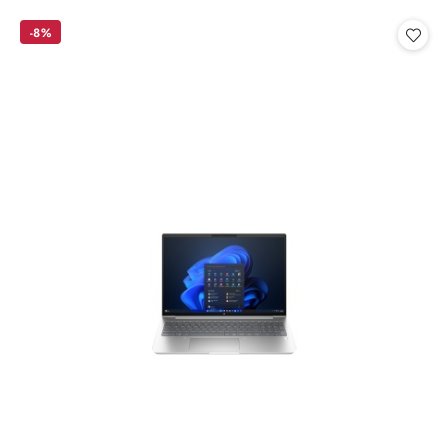
o
o
statusie:
statusie:
-8%