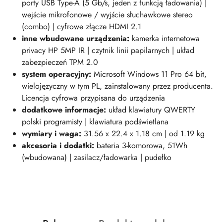
porty USB Type-A (5 Gb/s, jeden z funkcją ładowania) |
wejście mikrofonowe / wyjście słuchawkowe stereo
(combo) | cyfrowe złącze HDMI 2.1
inne wbudowane urządzenia:
kamerka internetowa
privacy HP 5MP IR | czytnik linii papilarnych | układ
zabezpieczeń TPM 2.0
system operacyjny:
Microsoft Windows 11 Pro 64 bit,
wielojęzyczny w tym PL, zainstalowany przez producenta.
Licencja cyfrowa przypisana do urządzenia
dodatkowe informacje:
układ klawiatury QWERTY
polski programisty | klawiatura podświetlana
wymiary i wag
a:
31.56 x 22.4 x 1.18 cm | od 1.19 kg
akcesoria i dodatki:
bateria 3-komorowa, 51Wh
(wbudowana) | zasilacz/ładowarka | pudełko