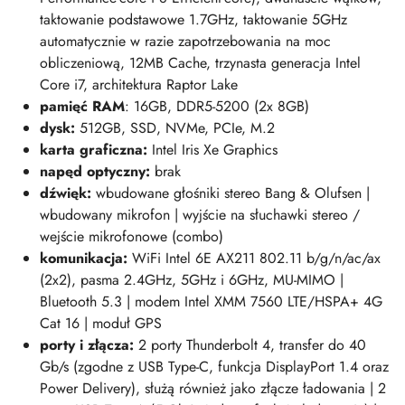
taktowanie podstawowe 1.7GHz, taktowanie 5GHz
automatycznie w razie zapotrzebowania na moc
obliczeniową, 12MB Cache, trzynasta generacja Intel
Core i7, architektura Raptor Lake
pamięć RAM
: 16GB, DDR5-5200 (2x 8GB)
dysk:
512GB, SSD, NVMe, PCIe, M.2
karta graficzna:
Intel Iris Xe Graphics
napęd optyczny:
brak
dźwięk:
wbudowane głośniki stereo Bang & Olufsen |
wbudowany mikrofon | wyjście na słuchawki stereo /
wejście mikrofonowe (combo)
komunikacja:
WiFi Intel 6E AX211 802.11 b/g/n/ac/ax
(2x2), pasma 2.4GHz, 5GHz i 6GHz, MU-MIMO |
Bluetooth 5.3 | modem Intel XMM 7560 LTE/HSPA+ 4G
Cat 16 | moduł GPS
porty i złącza:
2 porty Thunderbolt 4, transfer do 40
Gb/s (zgodne z USB Type-C, funkcja DisplayPort 1.4 oraz
Power Delivery), służą również jako złącze ładowania | 2