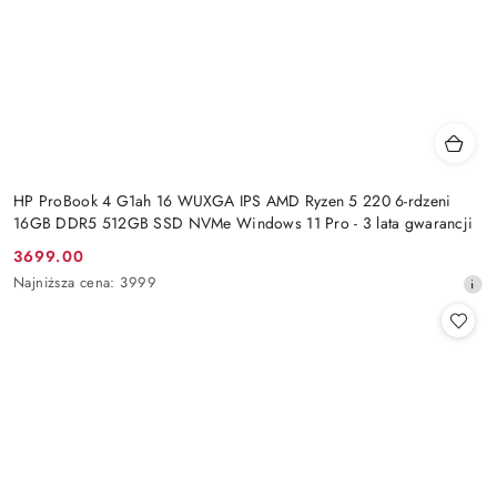
HP ProBook 4 G1ah 16 WUXGA IPS AMD Ryzen 5 220 6-rdzeni
16GB DDR5 512GB SSD NVMe Windows 11 Pro - 3 lata gwarancji
3699.00
Cena
Najniższa
Najniższa cena:
3999
promocyjna:
cena
z
30
dni
przed
obniżką