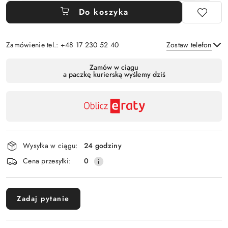
Do koszyka
Zamówienie tel.: +48 17 230 52 40
Zostaw telefon
Dostępność
Zamów w ciągu
a paczkę kurierską wyślemy dziś
,
Wyślij
płatność
i
dostawa
Wysyłka w ciągu:
24 godziny
Cena przesyłki:
0
Zadaj pytanie