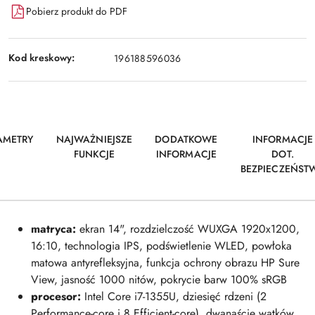
Pobierz produkt do PDF
Kod kreskowy:
196188596036
AMETRY
NAJWAŻNIEJSZE
DODATKOWE
INFORMACJE
FUNKCJE
INFORMACJE
DOT.
BEZPIECZEŃST
matryca:
ekran 14", rozdzielczość WUXGA 1920x1200,
16:10, technologia IPS, podświetlenie WLED, powłoka
matowa antyrefleksyjna, funkcja ochrony obrazu HP Sure
View, jasność 1000 nitów, pokrycie barw 100% sRGB
procesor:
Intel Core i7-1355U, dziesięć rdzeni (2
Performance-core i 8 Efficient-core), dwanaście wątków,