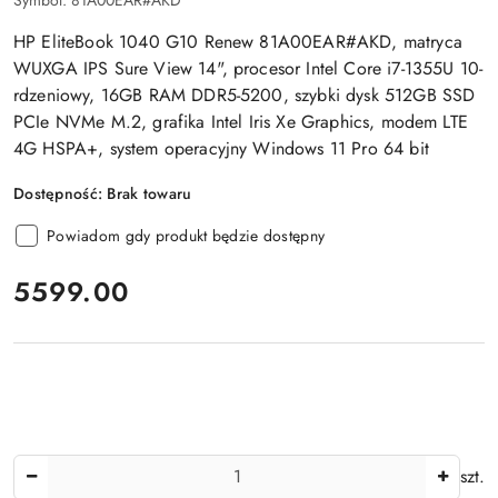
HP EliteBook 1040 G10 Renew 81A00EAR#AKD, matryca
WUXGA IPS Sure View 14", procesor Intel Core i7-1355U 10-
rdzeniowy, 16GB RAM DDR5-5200, szybki dysk 512GB SSD
PCIe NVMe M.2, grafika Intel Iris Xe Graphics, modem LTE
4G HSPA+, system operacyjny Windows 11 Pro 64 bit
Dostępność:
Brak towaru
Powiadom gdy produkt będzie dostępny
cena:
5599.00
Ilość
szt.