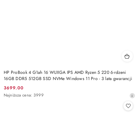
HP ProBook 4 G1ah 16 WUXGA IPS AMD Ryzen 5 220 6-rdzeni
16GB DDR5 512GB SSD NVMe Windows 11 Pro - 3 lata gwarancji
3699.00
Cena
Najniższa
Najniższa cena:
3999
promocyjna:
cena
z
30
dni
przed
obniżką