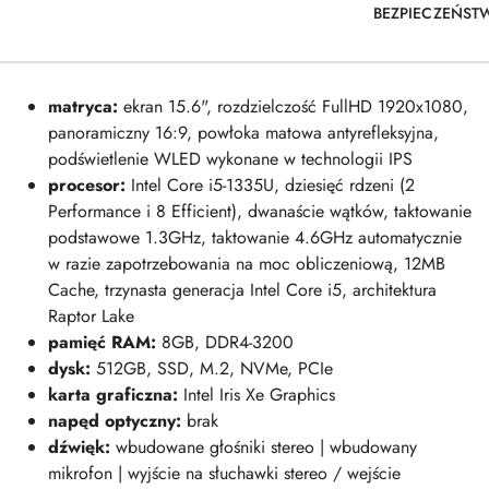
BEZPIECZEŃST
matryca:
ekran
15.6", rozdzielczość FullHD 1920x1080,
panoramiczny 16:9, powłoka matowa antyrefleksyjna,
podświetlenie WLED wykonane w technologii IPS
procesor:
Intel Core i5-1335U, dziesięć rdzeni (2
Performance i 8 Efficient), dwanaście wątków, taktowanie
podstawowe 1.3GHz, taktowanie 4.6GHz automatycznie
w razie zapotrzebowania na moc obliczeniową, 12MB
Cache, trzynasta generacja Intel Core i5, architektura
Raptor Lake
pamięć RAM
:
8GB, DDR4-3200
dysk:
512GB, SSD, M.2, NVMe, PCIe
karta graficzna:
Intel Iris Xe Graphics
napęd optyczny:
brak
dźwięk:
wbudowane głośniki stereo | wbudowany
mikrofon | wyjście na słuchawki stereo / wejście