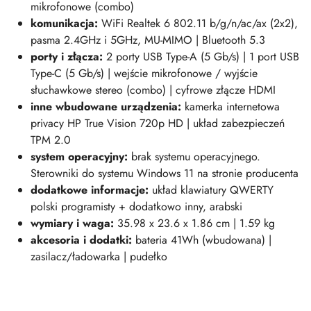
mikrofonowe (combo)
komunikacja:
WiFi Realtek 6 802.11 b/g/n/ac/ax (2x2),
pasma 2.4GHz i 5GHz, MU-MIMO | Bluetooth 5.3
porty i złącza:
2 porty USB Type-A (5 Gb/s) | 1 port USB
Type-C (5 Gb/s) | wejście mikrofonowe / wyjście
słuchawkowe stereo (combo) | cyfrowe złącze HDMI
inne wbudowane urządzenia:
kamerka internetowa
privacy HP True Vision 720p HD | układ zabezpieczeń
TPM 2.0
system operacyjny:
brak systemu operacyjnego.
Sterowniki do systemu Windows 11 na stronie producenta
dodatkowe informacje:
układ klawiatury QWERTY
polski programisty + dodatkowo inny, arabski
wymiary i wag
a:
35.98 x 23.6 x 1.86 cm | 1.59 kg
akcesoria i dodatki:
bateria 41Wh (wbudowana) |
zasilacz/ładowarka | pudełko