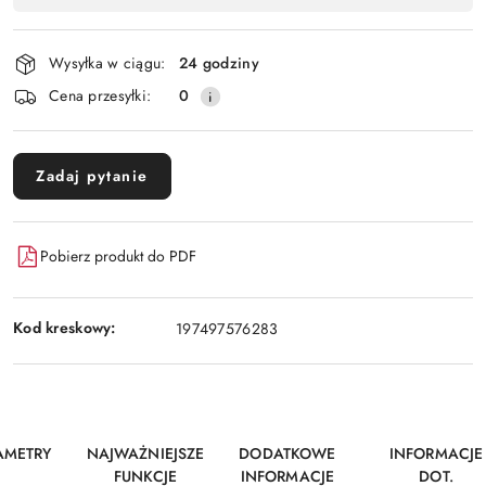
dostawa
Wysyłka w ciągu:
24 godziny
Cena przesyłki:
0
Zadaj pytanie
Pobierz produkt do PDF
Kod kreskowy:
197497576283
AMETRY
NAJWAŻNIEJSZE
DODATKOWE
INFORMACJE
FUNKCJE
INFORMACJE
DOT.