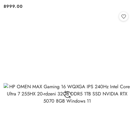
+klaw. i mysz
8999.00
Cena: