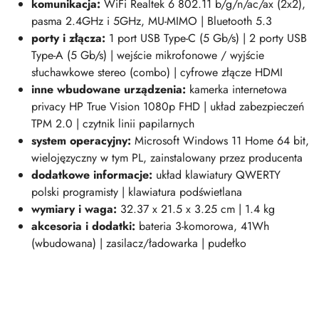
komunikacja:
WiFi Realtek 6 802.11 b/g/n/ac/ax (2x2),
pasma 2.4GHz i 5GHz, MU-MIMO | Bluetooth 5.3
porty i złącza:
1 port USB Type-C (5 Gb/s) |
2 porty USB
Type-A (5 Gb/s) | wejście mikrofonowe / wyjście
słuchawkowe stereo (combo) | cyfrowe złącze HDMI
inne wbudowane urządzenia:
kamerka internetowa
privacy HP True Vision 1080p FHD | układ zabezpieczeń
TPM 2.0 | czytnik linii papilarnych
system operacyjny:
Microsoft Windows 11 Home 64 bit,
wielojęzyczny w tym PL, zainstalowany przez producenta
dodatkowe informacje:
układ klawiatury QWERTY
polski programisty | klawiatura podświetlana
wymiary i waga:
32.37 x 21.5 x 3.25 cm | 1.4 kg
akcesoria i dodatki:
bateria 3-komorowa, 41Wh
(wbudowana) | zasilacz/ładowarka | pudełko