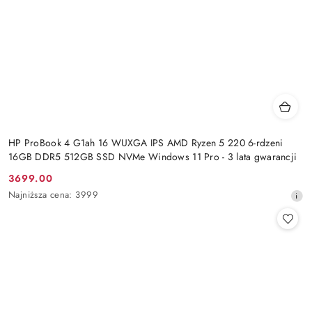
HP ProBook 4 G1ah 16 WUXGA IPS AMD Ryzen 5 220 6-rdzeni
16GB DDR5 512GB SSD NVMe Windows 11 Pro - 3 lata gwarancji
3699.00
Cena
Najniższa
Najniższa cena:
3999
promocyjna:
cena
z
30
dni
przed
obniżką