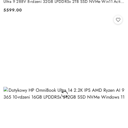
Ultra 9 288V 8-rdzeni 32GB LPDDR5x 2TB SSD NVMe Win11 Active
Pen
5599.00
Cena: