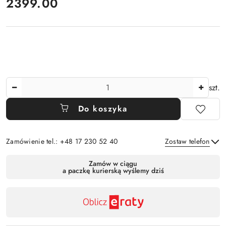
cena:
2399.00
Ilość
szt.
Do koszyka
Zamówienie tel.: +48 17 230 52 40
Zostaw telefon
Dostępność
Zamów w ciągu
a paczkę kurierską wyślemy dziś
,
Wyślij
płatność
i
dostawa