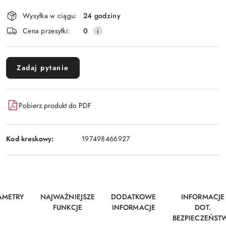
Wysyłka w ciągu:
24 godziny
Cena przesyłki:
0
Zadaj pytanie
Pobierz produkt do PDF
Kod kreskowy:
197498466927
AMETRY
NAJWAŻNIEJSZE
DODATKOWE
INFORMACJE
FUNKCJE
INFORMACJE
DOT.
BEZPIECZEŃST