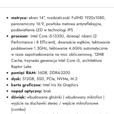
matryca:
ekran 14", rozdzielczość FullHD 1920x1080,
panoramiczny 16:9, powłoka matowa antyrefleksyjna,
podświetlenie LED w technologi IPS
procesor
: Intel Core i5-1335U, dziesięć rdzeni (2
Performance i 8 Efficient), dwanaście wątków, taktowanie
podstawowe 1.3GHz, taktowanie 4.6GHz automatycznie
w razie zapotrzebowania na moc obliczeniową, 12MB
Cache, trzynasta generacja Intel Core i5, architektura
Raptor Lake
pamięć RAM:
16GB, DDR4-3200
dysk:
512GB, SSD, PCIe, NVMe, M.2
karta graficzna:
Intel Iris Xe Graphics
napęd optyczny:
brak
dźwięk:
w
budowane głośniki | wbudowany mikrofon |
wyjście na słuchawki stereo / wejście mikrofonowe
(combo)