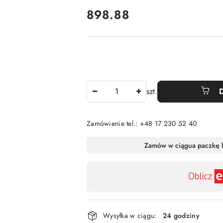
cena:
898.88
Ilość
szt.
Zamówienie tel.: +48 17 230 52 40
Dostępność
Zamów w ciągu
a paczkę 
,
płatność
i
dostawa
Wysyłka w ciągu:
24 godziny