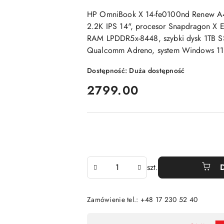
HP OmniBook X 14-fe0100nd Renew 
2.2K IPS 14", procesor Snapdragon X E
RAM LPDDR5x-8448, szybki dysk 1TB S
Qualcomm Adreno, system Windows 
Dostępność:
Duża dostępność
cena:
2799.00
Ilość
szt.
Zamówienie tel.: +48 17 230 52 40
Dostępność