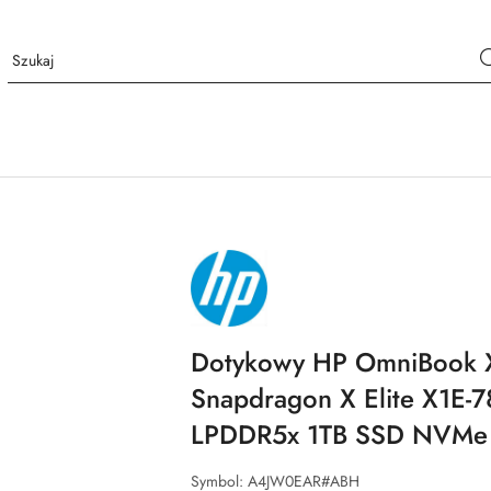
NAZWA
PRODUCENTA:
HP
Dotykowy HP OmniBook X
Snapdragon X Elite X1E-7
LPDDR5x 1TB SSD NVMe
Symbol:
A4JW0EAR#ABH