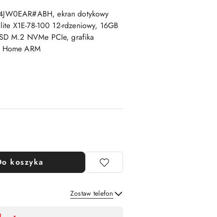
A4JW0EAR#ABH, ekran dotykowy
lite X1E-78-100 12-rdzeniowy, 16GB
SD M.2 NVMe PCIe, grafika
11 Home ARM
Do koszyka
Zostaw telefon
Wyślij