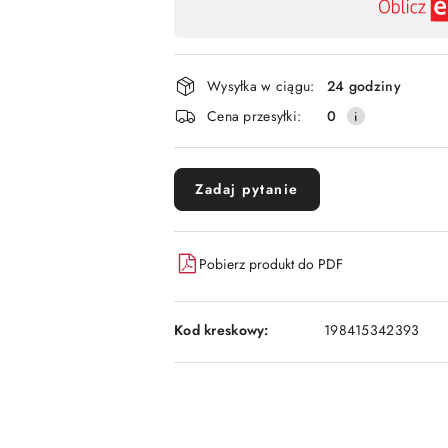
,
płatność
i
Wysyłka w ciągu:
24 godziny
dostawa
Cena przesyłki:
0
Zadaj pytanie
Pobierz produkt do PDF
Kod kreskowy:
198415342393