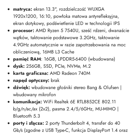
matryca:
ekran 13.3", rozdzielczość WUXGA
1920x1200, 16:10, powłoka matowa antyrefleksyjna,
ekran dotykowy, podświetlenie LED w technologii IPS
procesor:
AMD Ryzen 5 7540U, sześć rdzeni, dwanaście
wątków, taktowanie podstawowe 3.2GHz, taktowanie
4.9GHz automatycznie w razie zapotrzebowania na moc
obliczeniową, 16MB L3 Cache
pamięć RAM
: 16GB, LPDDR5-6400 (wbudowana)
dysk:
256GB, SSD, PCIe, NVMe, M.2
karta graficzna:
AMD Radeon 740M
napęd optyczny:
brak
dźwięk:
wbudowane głośniki stereo Bang & Olufsen |
wbudowany mikrofon
komunikacja:
WiFi Realtek 6E RTL8852CE 802.11
b/g/n/ac/ax (2x2), pasma 2.4/5/6GHz, MU-MIMO |
Bluetooth 5.3
porty i złącza:
2 porty Thunderbolt 4, transfer do 40
Gb/s (zgodne z USB Type-C, funkcja DisplayPort 1.4 oraz