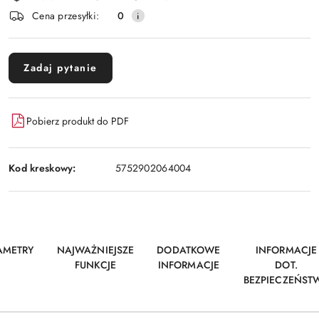
Cena przesyłki:
0
Zadaj pytanie
Pobierz produkt do PDF
Kod kreskowy:
5752902064004
AMETRY
NAJWAŻNIEJSZE
DODATKOWE
INFORMACJE
FUNKCJE
INFORMACJE
DOT.
BEZPIECZEŃST