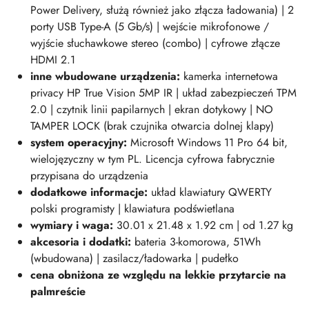
Power Delivery, służą również jako złącza ładowania) | 2
porty USB Type-A (5 Gb/s) | wejście mikrofonowe /
wyjście słuchawkowe stereo (combo) | cyfrowe złącze
HDMI 2.1
inne wbudowane urządzenia:
kamerka internetowa
privacy HP True Vision 5MP IR | układ zabezpieczeń TPM
2.0 | czytnik linii papilarnych | ekran dotykowy | NO
TAMPER LOCK (brak czujnika otwarcia dolnej klapy)
system operacyjny:
Microsoft Windows 11 Pro 64 bit,
wielojęzyczny w tym PL. Licencja cyfrowa fabrycznie
przypisana do urządzenia
dodatkowe informacje:
układ klawiatury QWERTY
polski programisty | klawiatura podświetlana
wymiary i wag
a:
30.01 x 21.48 x 1.92 cm | od 1.27 kg
akcesoria i dodatki:
bateria 3-komorowa, 51Wh
(wbudowana) | zasilacz/ładowarka | pudełko
cena obniżona ze względu na lekkie przytarcie na
palmreście