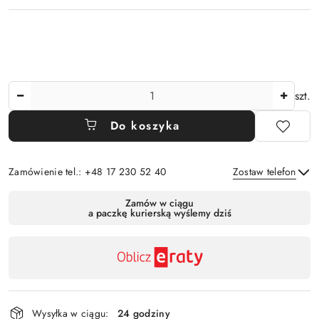
Ilość
szt.
Do koszyka
Zamówienie tel.: +48 17 230 52 40
Zostaw telefon
Dostępność
Zamów w ciągu
a paczkę kurierską wyślemy dziś
,
Wyślij
płatność
i
dostawa
Wysyłka w ciągu:
24 godziny