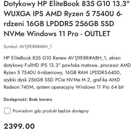
Dotykowy HP EliteBook 835 G10 13.3"
WUXGA IPS AMD Ryzen 5 7540U 6-
rdzeni 16GB LPDDR5 256GB SSD
NVMe Windows 11 Pro - OUTLET
Symbol:
AV1J9E8R#ABH_1
HP EliteBook 835 G10 Renew AV1J9E8R#ABH_1, ekran
dotykowy FullHD IPS 13.3" powłoka matowa, procesor AMD
Ryzen 5 7540U 6-rdzeniowy, 16GB RAM LPDDR5-6400,
szybki dysk 256GB SSD PCIe NVMe M.2, grafika AMD
Radeon 740M, system operacyjny Windows 11 Pro 64 bit
Dostępność:
Brak towaru
Powiadom gdy produkt będzie dostępny
cena:
2399.00