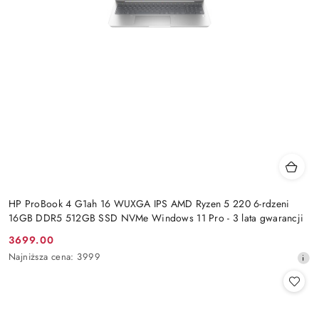
HP ProBook 4 G1ah 16 WUXGA IPS AMD Ryzen 5 220 6-rdzeni
16GB DDR5 512GB SSD NVMe Windows 11 Pro - 3 lata gwarancji
3699.00
Cena
Najniższa
Najniższa cena:
3999
promocyjna:
cena
z
30
dni