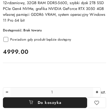
12-rdzeniowy, 32GB RAM DDR5-5600, szybki dysk 2TB SSD
PCIe Gen4 NVMe, grafika NVIDIA GeForce RTX 3050 4GB
własnej pamięci GDDR6 VRAM, system operacyjny Windows
11 Pro 64 bit
Dostępność:
Brak towaru
Powiadom gdy produkt będzie dostępny
cena:
4999.00
Ilość
szt.
Do koszyka