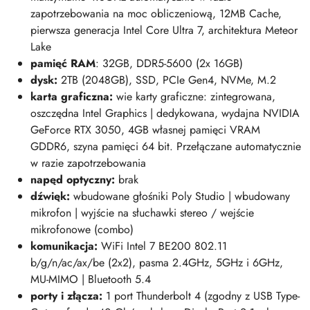
zapotrzebowania na moc obliczeniową, 12MB Cache,
pierwsza generacja Intel Core Ultra 7, architektura Meteor
Lake
pamięć RAM
: 32GB, DDR5-5600 (2x 16GB)
dysk:
2TB (2048GB), SSD, PCIe Gen4, NVMe, M.2
karta graficzna:
wie karty graficzne: zintegrowana,
oszczędna Intel Graphics | dedykowana, wydajna NVIDIA
GeForce RTX 3050, 4GB własnej pamięci VRAM
GDDR6, szyna pamięci 64 bit. Przełączane automatycznie
w razie zapotrzebowania
napęd optyczny:
brak
dźwięk:
wbudowane głośniki Poly Studio | wbudowany
mikrofon | wyjście na słuchawki stereo / wejście
mikrofonowe (combo)
komunikacja:
WiFi Intel 7 BE200 802.11
b/g/n/ac/ax/be (2x2), pasma 2.4GHz, 5GHz i 6GHz,
MU-MIMO | Bluetooth 5.4
porty i złącza:
1 port Thunderbolt 4 (zgodny z USB Type-