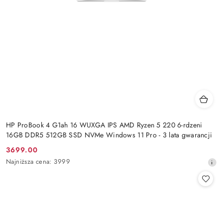
HP ProBook 4 G1ah 16 WUXGA IPS AMD Ryzen 5 220 6-rdzeni
16GB DDR5 512GB SSD NVMe Windows 11 Pro - 3 lata gwarancji
3699.00
Cena
Najniższa
Najniższa cena:
3999
promocyjna:
cena
z
30
dni
przed
obniżką