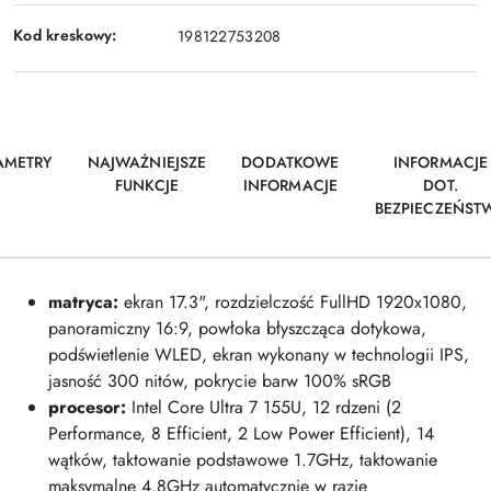
Kod kreskowy:
198122753208
AMETRY
NAJWAŻNIEJSZE
DODATKOWE
INFORMACJE
FUNKCJE
INFORMACJE
DOT.
BEZPIECZEŃST
matryca:
ekran 17.3", rozdzielczość FullHD 1920x1080,
panoramiczny 16:9, powłoka błyszcząca dotykowa,
podświetlenie WLED, ekran wykonany w technologii IPS,
jasność 300 nitów, pokrycie barw 100% sRGB
procesor:
Intel Core Ultra 7 155U, 12 rdzeni (2
Performance, 8 Efficient, 2 Low Power Efficient), 14
wątków, taktowanie podstawowe 1.7GHz, taktowanie
maksymalne 4.8GHz automatycznie w razie