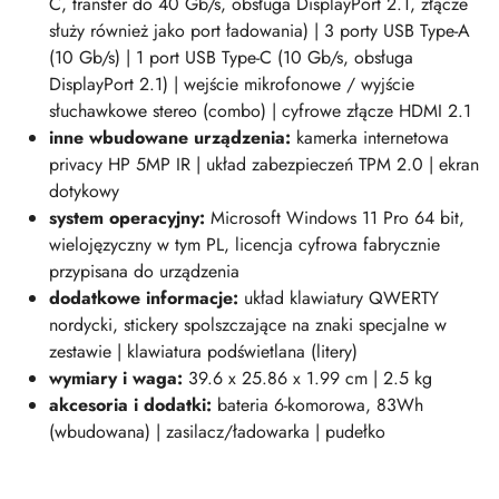
C, transfer do 40 Gb/s, obsługa DisplayPort 2.1, złącze
służy również jako port ładowania) | 3 porty USB Type-A
(10 Gb/s) | 1 port USB Type-C (10 Gb/s, obsługa
DisplayPort 2.1) | wejście mikrofonowe / wyjście
słuchawkowe stereo (combo) | cyfrowe złącze HDMI 2.1
inne wbudowane urządzenia:
kamerka internetowa
privacy HP 5MP IR | układ zabezpieczeń TPM 2.0 | ekran
dotykowy
system operacyjny:
Microsoft Windows 11 Pro 64 bit,
wielojęzyczny w tym PL, licencja cyfrowa fabrycznie
przypisana do urządzenia
dodatkowe informacje:
układ klawiatury QWERTY
nordycki, stickery spolszczające na znaki specjalne w
zestawie | klawiatura podświetlana (litery)
wymiary i wag
a:
39.6 x 25.86 x 1.99 cm | 2.5 kg
akcesoria i dodatki:
bateria 6-komorowa, 83Wh
(wbudowana) | zasilacz/ładowarka | pudełko