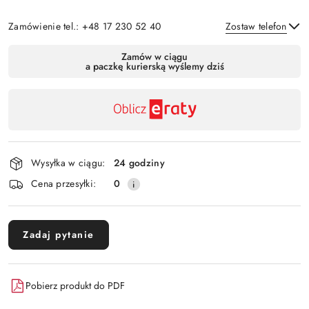
Zamówienie tel.: +48 17 230 52 40
Zostaw telefon
Dostępność
Zamów w ciągu
a paczkę kurierską wyślemy dziś
,
Wyślij
płatność
i
dostawa
Wysyłka w ciągu:
24 godziny
Cena przesyłki:
0
Zadaj pytanie
Pobierz produkt do PDF