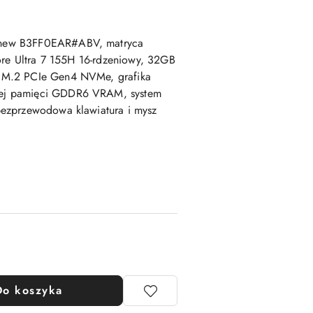
new B3FF0EAR#ABV, matryca
ore Ultra 7 155H 16-rdzeniowy, 32GB
 M.2 PCIe Gen4 NVMe, grafika
ej pamięci GDDR6 VRAM, system
ezprzewodowa klawiatura i mysz
Do koszyka