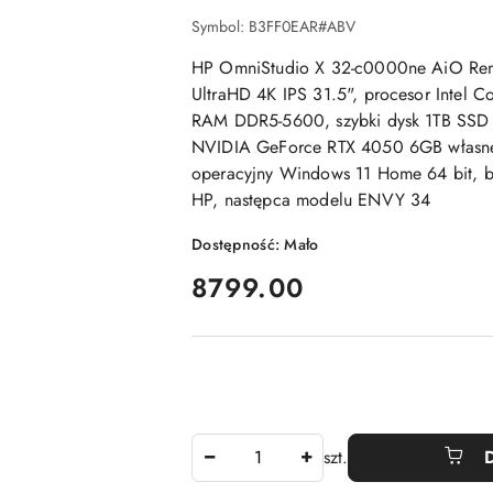
Symbol:
B3FF0EAR#ABV
HP OmniStudio X 32-c0000ne AiO Re
UltraHD 4K IPS 31.5", procesor Intel C
RAM DDR5-5600, szybki dysk 1TB SSD
NVIDIA GeForce RTX 4050 6GB własn
operacyjny Windows 11 Home 64 bit, b
HP, następca modelu ENVY 34
Dostępność:
Mało
cena:
8799.00
Ilość
szt.