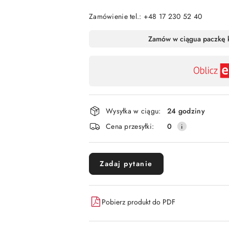
Zamówienie tel.: +48 17 230 52 40
Dostępność
Zamów w ciągu
a paczkę 
,
płatność
i
dostawa
Wysyłka w ciągu:
24 godziny
Cena przesyłki:
0
Zadaj pytanie
Pobierz produkt do PDF