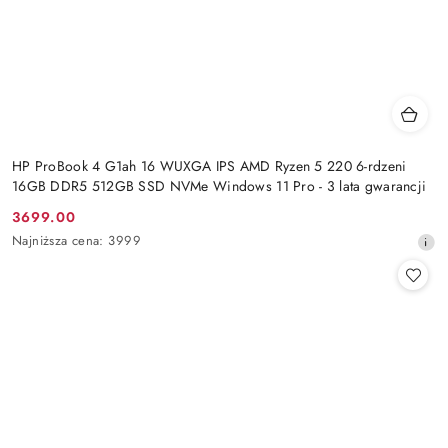
HP ProBook 4 G1ah 16 WUXGA IPS AMD Ryzen 5 220 6-rdzeni
16GB DDR5 512GB SSD NVMe Windows 11 Pro - 3 lata gwarancji
3699.00
Cena
Najniższa
Najniższa cena:
3999
promocyjna:
cena
z
30
dni
przed
obniżką