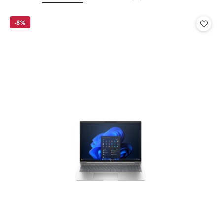
o
o
statusie:
statusie:
-8%