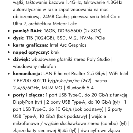
wątki, taktowanie bazowe 1.4GHz, taktowanie 4.8GHz
automatycznie w razie zapotrzebowania na moc
obliczeniową, 24MB Cache, pierwsza seria Intel Core
Ultra 7, architektura Meteor Lake
pamięć RAM
: 16GB, DDR5-5600 (2x 8GB)
dysk:
1TB (1024GB), SSD, M.2, NVMe, PCIe
karta graficzna:
Intel Arc Graphics
napęd optyczny:
brak
dźwięk:
wbudowane głośniki stereo Poly Studio |
wbudowany mikrofon
komunikacja:
LAN Ethernet Realtek 2.5 Gb/s | WiFi Intel
7 BE200 802.11 b/g/n/ac/ax/be (2x2), pasma
2.4/5/6GHz, MU-MIMO | Bluetooth 5.4
porty i złącza:
1
port USB Type-C, do 20 Gb/s z funkcją
DisplyPort (tył) | 2 porty USB Type-A, do 10 Gb/s (tył) | 1
port USB Type-C, do 10 Gb/s (bok podstawy) | 2 porty
USB Type-A, 10 Gb/s (bok podstawy) | wejście
mikrofonowe / wyjście słuchawkowe stereo (combo) (tył) |
złącze karty sieciowej RJ-45 (tył) | dwa cyfrowe złącza