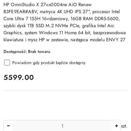
HP OmniStudio X 27-cs0004ne AiO Renew
B3FE9EAR#ABV, matryca 4K UHD IPS 27", procesor Intel
Core Ultra 7 155H 16-rdzeniowy, 16GB RAM DDR5-5600,
szybki dysk 1TB SSD M.2 NVMe PCIe, grafika Intel Arc
Graphics, system Windows 11 Home 64 bit, bezprzewodowa
klawiatura i mysz HP w zestawie, następca modelu ENVY 27
Dostępność:
Brak towaru
Powiadom gdy produkt będzie dostępny
cena:
5599.00
Ilość
szt.