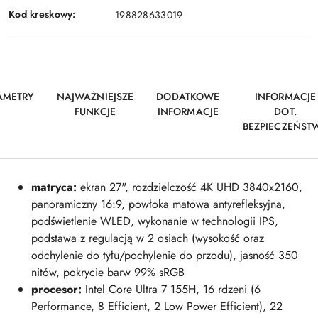
Kod kreskowy:
198828633019
AMETRY
NAJWAŻNIEJSZE
DODATKOWE
INFORMACJE
FUNKCJE
INFORMACJE
DOT.
BEZPIECZEŃST
matryca:
ekran 27", rozdzielczość 4K UHD 3840x2160,
panoramiczny 16:9, powłoka matowa antyrefleksyjna,
podświetlenie WLED, wykonanie w technologii IPS,
podstawa z regulacją w 2 osiach (wysokość oraz
odchylenie do tyłu/pochylenie do przodu), jasność 350
nitów, pokrycie barw 99% sRGB
procesor:
Intel Core Ultra 7 155H, 16 rdzeni (6
Performance, 8 Efficient, 2 Low Power Efficient), 22