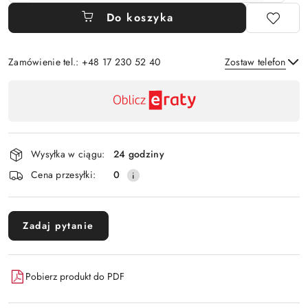
Do koszyka
Zamówienie tel.: +48 17 230 52 40
Zostaw telefon
Dostępność
,
Wyślij
płatność
i
Wysyłka w ciągu:
24 godziny
dostawa
Cena przesyłki:
0
Zadaj pytanie
Pobierz produkt do PDF