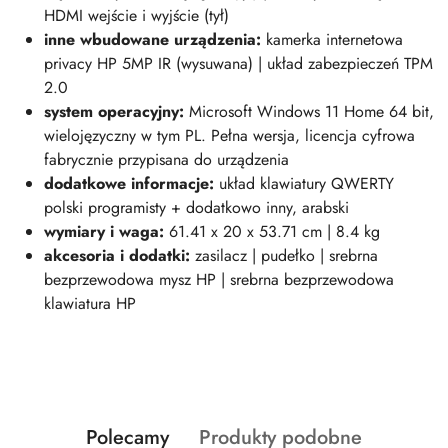
HDMI wejście i wyjście (tył)
inne wbudowane urządzenia:
kamerka internetowa
privacy HP 5MP IR (wysuwana) | układ zabezpieczeń TPM
2.0
system operacyjny:
Microsoft Windows 11 Home 64 bit,
wielojęzyczny w tym PL. Pełna wersja, licencja cyfrowa
fabrycznie przypisana do urządzenia
dodatkowe informacje:
układ klawiatury QWERTY
polski programisty + dodatkowo inny, arabski
wymiary i wag
a:
61.41 x 20 x 53.71 cm | 8.4 kg
akcesoria i dodatki:
zasilacz | pudełko | srebrna
bezprzewodowa mysz HP | srebrna bezprzewodowa
klawiatura HP
Produkty
Produkty
Polecamy
Produkty podobne
Pomiń karuzelę produktów