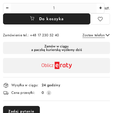
Ilość
szt.
Do koszyka
Zamówienie tel.: +48 17 230 52 40
Zostaw telefon
Dostępność
Zamów w ciągu
a paczkę kurierską wyślemy dziś
,
Wyślij
płatność
i
dostawa
Wysyłka w ciągu:
24 godziny
Cena przesyłki:
0
Zadaj pytanie