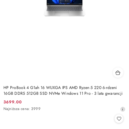
HP ProBook 4 G1ah 16 WUXGA IPS AMD Ryzen 5 220 6-rdzeni
16GB DDR5 512GB SSD NVMe Windows 11 Pro - 3 lata gwarancji
3699.00
Cena
Najniższa
Najniższa cena:
3999
promocyjna:
cena
z
30