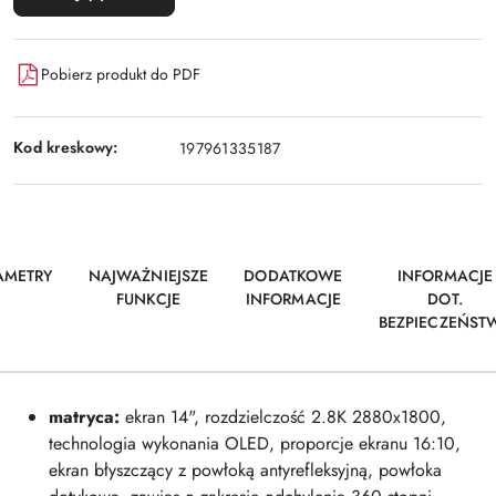
Pobierz produkt do PDF
Kod kreskowy:
197961335187
AMETRY
NAJWAŻNIEJSZE
DODATKOWE
INFORMACJE
FUNKCJE
INFORMACJE
DOT.
BEZPIECZEŃST
matryca:
ekran 14", rozdzielczość 2.8K 2880x1800,
technologia wykonania OLED, proporcje ekranu 16:10,
ekran błyszczący z powłoką antyrefleksyjną, powłoka