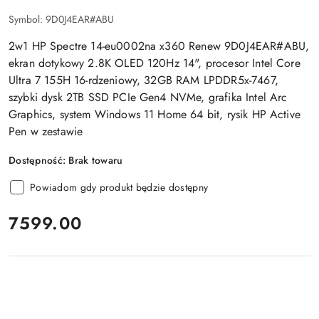
Symbol:
9D0J4EAR#ABU
2w1 HP Spectre 14-eu0002na x360 Renew 9D0J4EAR#ABU,
ekran dotykowy 2.8K OLED 120Hz 14", procesor Intel Core
Ultra 7 155H 16-rdzeniowy, 32GB RAM LPDDR5x-7467,
szybki dysk 2TB SSD PCIe Gen4 NVMe, grafika Intel Arc
Graphics, system Windows 11 Home 64 bit, rysik HP Active
Pen w zestawie
Dostępność:
Brak towaru
Powiadom gdy produkt będzie dostępny
cena:
7599.00