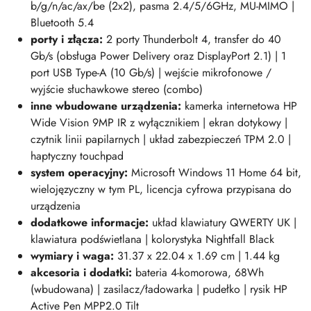
b/g/n/ac/ax/be (2x2), pasma 2.4/5/6GHz, MU-MIMO |
Bluetooth 5.4
porty i złącza:
2
porty Thunderbolt 4, transfer do 40
Gb/s (obsługa Power Delivery oraz DisplayPort 2.1) | 1
port USB Type-A (10 Gb/s) | wejście mikrofonowe /
wyjście słuchawkowe stereo (combo)
inne wbudowane urządzenia:
kamerka internetowa HP
Wide Vision 9MP IR z wyłącznikiem | ekran dotykowy |
czytnik linii papilarnych | układ zabezpieczeń TPM 2.0 |
haptyczny touchpad
system operacyjny:
Microsoft Windows 11 Home 64 bit,
wielojęzyczny w tym PL, licencja cyfrowa przypisana do
urządzenia
dodatkowe informacje:
układ klawiatury QWERTY UK |
klawiatura podświetlana |
kolorystyka Nightfall Black
wymiary i wag
a:
31
.37 x 22.04 x 1.69 cm | 1.44 kg
akcesoria i dodatki:
bateria 4-komorowa, 68Wh
(wbudowana) | zasilacz/ładowarka | pudełko | rysik HP
Active Pen MPP2.0 Tilt