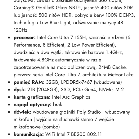
dotykowa, zawias o zakresie odchylenia 360 stopni,
Corning® Gorilla® Glass NBT™, jasność 400 nitów SDR
lub jasność 500 nitów HDR, pokrycie barw 100% DCI-P3,
technologia Low Blue Light, odświeżanie matrycy 48-
120Hz
procesor:
Intel Core Ultra 7 155H
, szesnaście rdzeni (6
Performance, 8 Efficient, 2 Low Power Efficient),
dwadzieścia dwa wątki, taktowanie bazowe 1.4GHz,
taktowanie 4.8GHz automatycznie w razie
zapotrzebowania na moc obliczeniową, 24MB Cache,
pierwsza seria Intel Core Ultra 7, architektura Meteor Lake
pamięć RAM
: 32GB, LPDDR5x-7467 (wbudowana)
dysk:
2TB (2048GB), SSD, PCIe Gen4, NVMe, M.2
karta graficzna:
Intel Arc Graphics
napęd optyczny:
brak
dźwięk:
w
budowane głośniki Poly Studio | wbudowany
mikrofon | wyjście na słuchawki stereo / wejście
mikrofonowe (combo)
komunikacja:
WiFi Intel 7 BE200 802.11