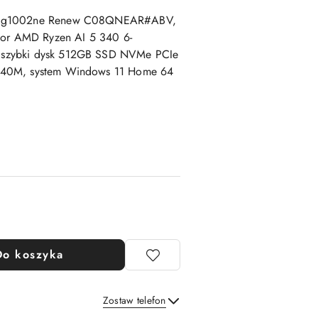
3-bg1002ne Renew C08QNEAR#ABV,
esor AMD Ryzen AI 5 340 6-
 szybki dysk 512GB SSD NVMe PCIe
840M, system Windows 11 Home 64
Do koszyka
Zostaw telefon