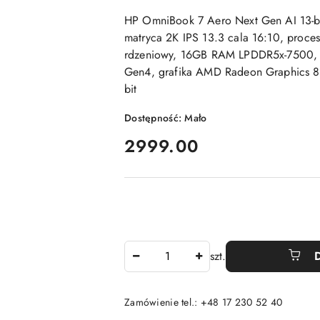
HP OmniBook 7 Aero Next Gen AI 1
matryca 2K IPS 13.3 cala 16:10, proc
rdzeniowy, 16GB RAM LPDDR5x-7500,
Gen4, grafika AMD Radeon Graphics 
bit
Dostępność:
Mało
cena:
2999.00
Ilość
szt.
Zamówienie tel.: +48 17 230 52 40