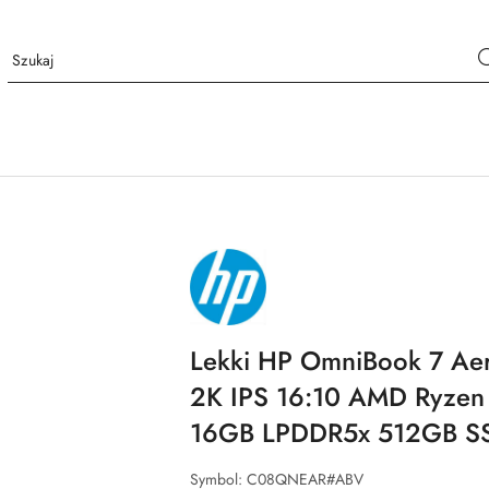
NAZWA
PRODUCENTA:
HP
Lekki HP OmniBook 7 Aer
2K IPS 16:10 AMD Ryzen 
16GB LPDDR5x 512GB S
Symbol:
C08QNEAR#ABV