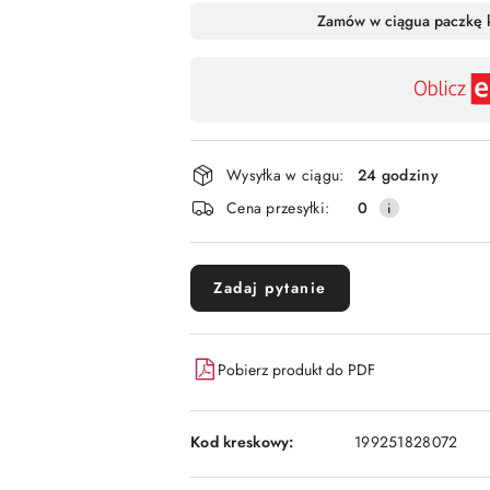
Dostępność
Zamów w ciągu
a paczkę 
,
płatność
i
dostawa
Wysyłka w ciągu:
24 godziny
Cena przesyłki:
0
Zadaj pytanie
Pobierz produkt do PDF
Kod kreskowy:
199251828072